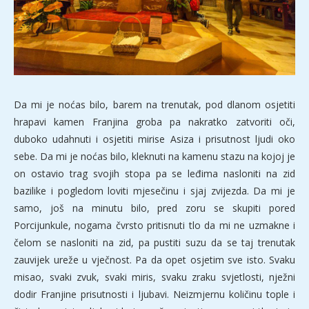
Da mi je noćas bilo, barem na trenutak, pod dlanom osjetiti
hrapavi kamen Franjina groba pa nakratko zatvoriti oči,
duboko udahnuti i osjetiti mirise Asiza i prisutnost ljudi oko
sebe. Da mi je noćas bilo, kleknuti na kamenu stazu na kojoj je
on ostavio trag svojih stopa pa se leđima nasloniti na zid
bazilike i pogledom loviti mjesečinu i sjaj zvijezda. Da mi je
samo, još na minutu bilo, pred zoru se skupiti pored
Porcijunkule, nogama čvrsto pritisnuti tlo da mi ne uzmakne i
čelom se nasloniti na zid, pa pustiti suzu da se taj trenutak
zauvijek ureže u vječnost. Pa da opet osjetim sve isto. Svaku
misao, svaki zvuk, svaki miris, svaku zraku svjetlosti, nježni
dodir Franjine prisutnosti i ljubavi. Neizmjernu količinu tople i