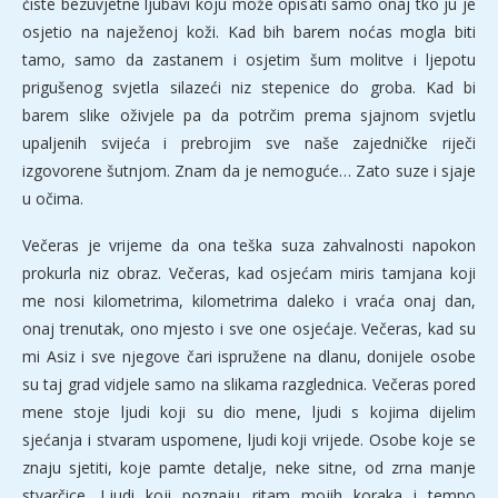
čiste bezuvjetne ljubavi koju može opisati samo onaj tko ju je
osjetio na naježenoj koži. Kad bih barem noćas mogla biti
tamo, samo da zastanem i osjetim šum molitve i ljepotu
prigušenog svjetla silazeći niz stepenice do groba. Kad bi
barem slike oživjele pa da potrčim prema sjajnom svjetlu
upaljenih svijeća i prebrojim sve naše zajedničke riječi
izgovorene šutnjom. Znam da je nemoguće… Zato suze i sjaje
u očima.
Večeras je vrijeme da ona teška suza zahvalnosti napokon
prokurla niz obraz. Večeras, kad osjećam miris tamjana koji
me nosi kilometrima, kilometrima daleko i vraća onaj dan,
onaj trenutak, ono mjesto i sve one osjećaje. Večeras, kad su
mi Asiz i sve njegove čari ispružene na dlanu, donijele osobe
su taj grad vidjele samo na slikama razglednica. Večeras pored
mene stoje ljudi koji su dio mene, ljudi s kojima dijelim
sjećanja i stvaram uspomene, ljudi koji vrijede. Osobe koje se
znaju sjetiti, koje pamte detalje, neke sitne, od zrna manje
stvarčice. Ljudi koji poznaju ritam mojih koraka i tempo