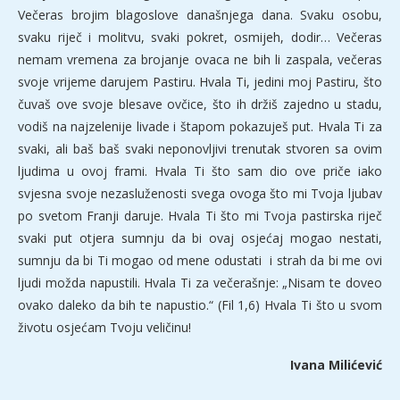
Večeras brojim blagoslove današnjega dana. Svaku osobu,
svaku riječ i molitvu, svaki pokret, osmijeh, dodir… Večeras
nemam vremena za brojanje ovaca ne bih li zaspala, večeras
svoje vrijeme darujem Pastiru. Hvala Ti, jedini moj Pastiru, što
čuvaš ove svoje blesave ovčice, što ih držiš zajedno u stadu,
vodiš na najzelenije livade i štapom pokazuješ put. Hvala Ti za
svaki, ali baš baš svaki neponovljivi trenutak stvoren sa ovim
ljudima u ovoj frami. Hvala Ti što sam dio ove priče iako
svjesna svoje nezasluženosti svega ovoga što mi Tvoja ljubav
po svetom Franji daruje. Hvala Ti što mi Tvoja pastirska riječ
svaki put otjera sumnju da bi ovaj osjećaj mogao nestati,
sumnju da bi Ti mogao od mene odustati i strah da bi me ovi
ljudi možda napustili. Hvala Ti za večerašnje: „Nisam te doveo
ovako daleko da bih te napustio.“ (Fil 1,6) Hvala Ti što u svom
životu osjećam Tvoju veličinu!
Ivana Milićević