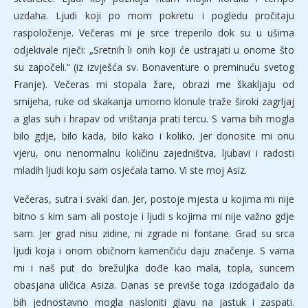
uzdaha. Ljudi koji po mom pokretu i pogledu pročitaju
raspoloženje. Večeras mi je srce treperilo dok su u ušima
odjekivale riječi: „Sretnih li onih koji će ustrajati u onome što
su započeli.“ (iz izvješća sv. Bonaventure o preminuću svetog
Franje). Večeras mi stopala žare, obrazi me škakljaju od
smijeha, ruke od skakanja umorno klonule traže široki zagrljaj
a glas suh i hrapav od vrištanja prati tercu. S vama bih mogla
bilo gdje, bilo kada, bilo kako i koliko. Jer donosite mi onu
vjeru, onu nenormalnu količinu zajedništva, ljubavi i radosti
mladih ljudi koju sam osjećala tamo. Vi ste moj Asiz.
Večeras, sutra i svaki dan. Jer, postoje mjesta u kojima mi nije
bitno s kim sam ali postoje i ljudi s kojima mi nije važno gdje
sam. Jer grad nisu zidine, ni zgrade ni fontane. Grad su srca
ljudi koja i onom običnom kamenčiću daju značenje. S vama
mi i naš put do brežuljka dođe kao mala, topla, suncem
obasjana uličica Asiza. Danas se previše toga izdogađalo da
bih jednostavno mogla nasloniti glavu na jastuk i zaspati.