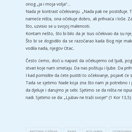
onog „ja i moja volja“…
Nada je kontrast očekivanju. „Nada pak ne postiđuje. 
nameće ništa, ona očekuje dobro, ali prihvaća i loše. Z
što, uzvisio se u svojoj malenosti.
Kontam nešto, što bi bilo da je Isus očekivao da su njeg
Što bi se dogodilo da se razočarao kada Bog nije makn
vodila nada, njegov Otac.
Često ćemo, doći u napast da očekujemo od ljudi, pogot
stvari koje nam smetaju. Da nas poštuju i ljube. Da pr
I kad pomislite da ćete pustiti to očekivanje, pojavit će 
Tada se sjetimo Nade koja zna što nam je potrebno i p
da djeluje i darujmo je sebi. Sjetimo se da ništa ne is
nadi. Sjetimo se da: „Ljubav ne traži svoje!“ (1 Kor 13,5)
ANTONIA GAŠPAR
BAJKE
KOLUMNA
OCEKIVANJA