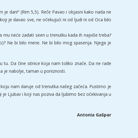
 je dan!“ (Rim 5,5). Reče Pavao i objasni kako nada ne
ji je davao sve, ne očekujući ni od ljudi ni od Oca bilo
 da mu neće zadati seen u trenutku kada ih najviše treba?
o)? Ne bi bilo mene. Ne bi bilo mog spasenja. Njega je
u tu. Da čine sitnice koja nam toliko znače. Da ne rade
a je nabolje, taman u poniznosti.
e koju nam daruje od trenutka našeg začeća. Pustimo je
 je Ljubav i koji nas poziva da ljubimo bez očekivanja u
Antonia Gašpar