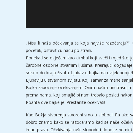
„Nisu li naša očekivanja ta koja najviše razočaraju?“
početak, ostavit ću nadu po strani.
Ponekad se osjećam kao cimbal koji zveči i mjed što je
čarobne osobine stvarnim ljudima. Kreirajući događaje 
sretno do kraja života. Ljubav u bajkama uvijek pobjeđ
Ljubavlju u stvarnom svijetu. Koji šamar za mene sanjal
Bajka započinje očekivanjem. Onim našim unutrašnjim č
prema nama, koji smajlić bi nam trebalo poslati nakon
Poanta ove bajke je: Prestanite očekivati!
Kao Božja stvorenja stvoreni smo u slobodi. Pa ako s
dobro znamo kako se razočaramo kad se naše očekivan
imao pravo. Očekivanja ruše slobodu i donose nemir i ra