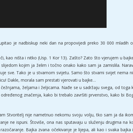
, upitao je nadbiskup neki dan na propovijedi preko 30 000 mladih 
či, kao ništa i nitko (Usp. 1 Kor 13). Zašto? Zato što vjerujem u ba
slijedom kojim ja želim i točno onako kako sam ja zamislila. Naravn
uje sve. Tako je u stvarnom svijetu. Samo što stvarni svijet nema ni
icu! Dakle, morala sam prestati vjerovati u bajke…
ežnjama, željama i željicama. Nađe se u sadržaju svega, od toga k
 određenog značenja, kako bi trebalo završiti prvenstvo, kako bi B
am Stvoritelj nije nametnuo nekomu svoju volju, tko sam ja da iko
je ne ispuni. Štoviše, ona nas sputavaju u služenju drugima na ko
zočaranje. Bajka zvana očekivanje je lijepa, ali kao i svaka bajka i