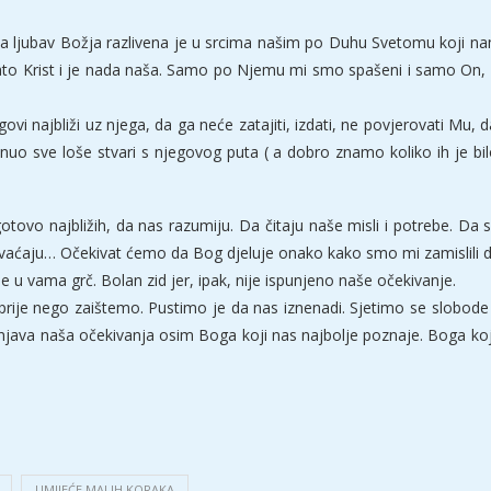
Ta ljubav Božja razlivena je u srcima našim po Duhu Svetomu koji nam
ato Krist i je nada naša. Samo po Njemu mi smo spašeni i samo On, ko
ovi najbliži uz njega, da ga neće zatajiti, izdati, ne povjerovati Mu,
uo sve loše stvari s njegovog puta ( a dobro znamo koliko ih je bil
ovo najbližih, da nas razumiju. Da čitaju naše misli i potrebe. Da s
ihvaćaju… Očekivat ćemo da Bog djeluje onako kako smo mi zamislili d
se u vama grč. Bolan zid jer, ipak, nije ispunjeno naše očekivanje.
rije nego zaištemo. Pustimo je da nas iznenadi. Sjetimo se slobod
punjava naša očekivanja osim Boga koji nas najbolje poznaje. Boga koji
UMIJEĆE MALIH KORAKA