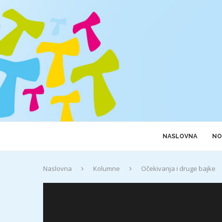
NASLOVNA
NO
Naslovna
Kolumne
Očekivanja i druge bajke