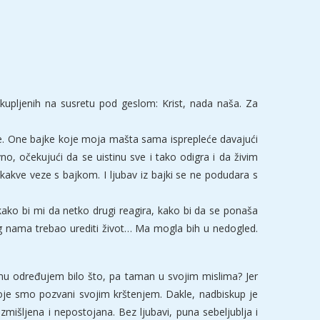
okupljenih na susretu pod geslom: Krist, nada naša. Za
jke. One bajke koje moja mašta sama isprepleće davajući
o, očekujući da se uistinu sve i tako odigra i da živim
kakve veze s bajkom. I ljubav iz bajki se ne podudara s
ako bi mi da netko drugi reagira, kako bi da se ponaša
og nama trebao urediti život… Ma mogla bih u nedogled.
mu određujem bilo što, pa taman u svojim mislima? Jer
je smo pozvani svojim krštenjem. Dakle, nadbiskup je
zmišljena i nepostojana. Bez ljubavi, puna sebeljublja i