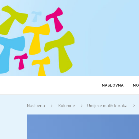
NASLOVNA
NO
Naslovna
Kolumne
Umijeće malih koraka