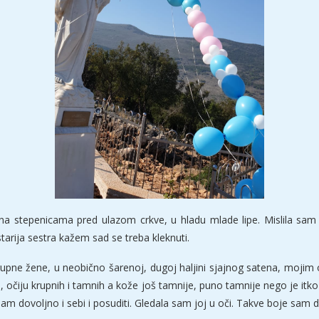
na stepenicama pred ulazom crkve, u hladu mlade lipe. Mislila sam
tarija sestra kažem sad se treba kleknuti.
upne žene, u neobično šarenoj, dugoj haljini sjajnog satena, mojim 
la, očiju krupnih i tamnih a kože još tamnije, puno tamnije nego je i
 imam dovoljno i sebi i posuditi. Gledala sam joj u oči. Takve boje sam