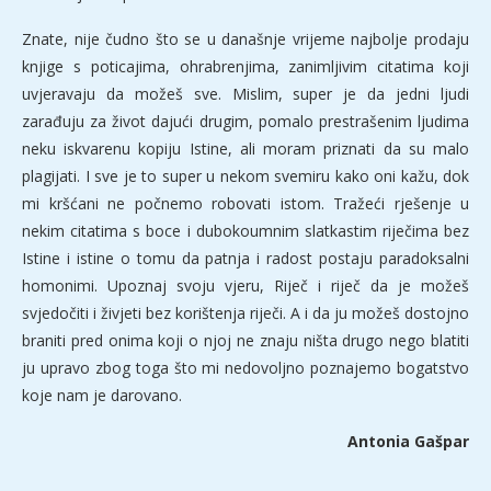
Znate, nije čudno što se u današnje vrijeme najbolje prodaju
knjige s poticajima, ohrabrenjima, zanimljivim citatima koji
uvjeravaju da možeš sve. Mislim, super je da jedni ljudi
zarađuju za život dajući drugim, pomalo prestrašenim ljudima
neku iskvarenu kopiju Istine, ali moram priznati da su malo
plagijati. I sve je to super u nekom svemiru kako oni kažu, dok
mi kršćani ne počnemo robovati istom. Tražeći rješenje u
nekim citatima s boce i dubokoumnim slatkastim riječima bez
Istine i istine o tomu da patnja i radost postaju paradoksalni
homonimi. Upoznaj svoju vjeru, Riječ i riječ da je možeš
svjedočiti i živjeti bez korištenja riječi. A i da ju možeš dostojno
braniti pred onima koji o njoj ne znaju ništa drugo nego blatiti
ju upravo zbog toga što mi nedovoljno poznajemo bogatstvo
koje nam je darovano.
Antonia Gašpar