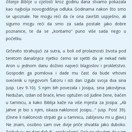
čitanja Biblije u cijelosti
kroz godinu dana stvarno pokazala
kao najbolja novogodišnja odluka. Godinama nakon što smo
se upoznale. Ne mogu reći da će ona završiti uspješno, ali
sigurno mogu reći da smo za sada postale jako dobre
poznanice, te da se „kontamo“ puno više sada nego u
početku.
Grčevito strahujući za sutra, u boli od prolaznosti života pod
teretom današnjice rijetko ćemo se sjetiti da je nekad neki
Aron u jednom danu doživio najveći blagoslov i prokletstvo.
Gospodin ga pomilova i dade mu čast da bude vrhovni
svećenik u njegovom Šatoru i isti dan izgubi svoja dva sina
(usp. Lev 9-10). S njim bih povezala i Josipa, sina Jakovljeva.
Nedužan, izdan od braće, krivo optužen od Judine žene, bačen
u tamnicu, a kako Biblija kaže na više mjesta za Josipa: „Ali
Jahve je bio s njim, iskaza naklonost Josipu…“ (usp. Post 39).
(Divne li naklonosti strpati ga u tamnicu, zabljesnu mi u glavi.)
Ne znam, osobno sam ove dvije priče shvatila jako duboko.
Trebali su mi dani dok ih „prožvačem“. Dok ne shvatim da sam