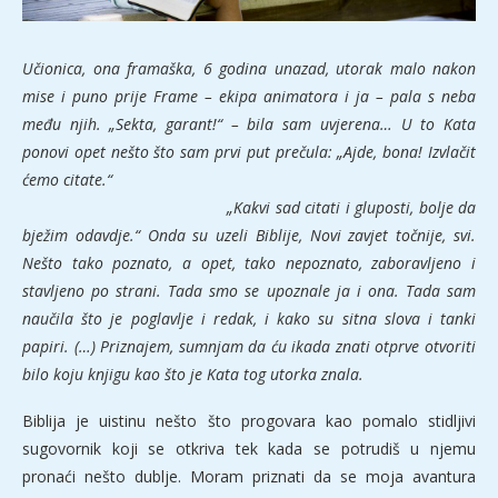
Učionica, ona framaška, 6 godina unazad, utorak malo nakon
mise i puno prije Frame – ekipa animatora i ja – pala s neba
među njih. „Sekta, garant!“ – bila sam uvjerena… U to Kata
ponovi opet nešto što sam prvi put prečula: „Ajde, bona! Izvlačit
ćemo citate.“
„Kakvi sad citati i gluposti, bolje da
bježim odavdje.“ Onda su uzeli Biblije, Novi zavjet točnije, svi.
Nešto tako poznato, a opet, tako nepoznato, zaboravljeno i
stavljeno po strani. Tada smo se upoznale ja i ona. Tada sam
naučila što je poglavlje i redak, i kako su sitna slova i tanki
papiri. (…) Priznajem, sumnjam da ću ikada znati otprve otvoriti
bilo koju knjigu kao što je Kata tog utorka znala.
Biblija je uistinu nešto što progovara kao pomalo stidljivi
sugovornik koji se otkriva tek kada se potrudiš u njemu
pronaći nešto dublje. Moram priznati da se moja avantura