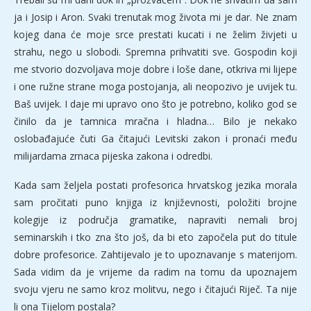
ja i Josip i Aron. Svaki trenutak mog života mi je dar. Ne znam
kojeg dana će moje srce prestati kucati i ne želim živjeti u
strahu, nego u slobodi. Spremna prihvatiti sve. Gospodin koji
me stvorio dozvoljava moje dobre i loše dane, otkriva mi lijepe
i one ružne strane moga postojanja, ali neopozivo je uvijek tu.
Baš uvijek. I daje mi upravo ono što je potrebno, koliko god se
činilo da je tamnica mračna i hladna… Bilo je nekako
oslobađajuće čuti Ga čitajući Levitski zakon i pronaći među
milijardama zrnaca pijeska zakona i odredbi.
Kada sam željela postati profesorica hrvatskog jezika morala
sam pročitati puno knjiga iz književnosti, položiti brojne
kolegije iz područja gramatike, napraviti nemali broj
seminarskih i tko zna što još, da bi eto započela put do titule
dobre profesorice. Zahtijevalo je to upoznavanje s materijom.
Sada vidim da je vrijeme da radim na tomu da upoznajem
svoju vjeru ne samo kroz molitvu, nego i čitajući Riječ. Ta nije
li ona Tijelom postala?