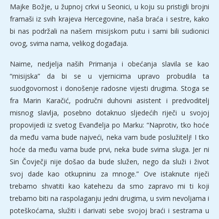
Majke Božje, u župnoj crkvi u Seonici, u koju su pristigli brojni
framaši iz svih krajeva Hercegovine, naša braća i sestre, kako
bi nas podržali na našem misijskom putu i sami bili sudionici
ovog, svima nama, velikog događaja.
Naime, nedjelja naših Primanja i obećanja slavila se kao
“misijska” da bi se u vjernicima upravo probudila ta
suodgovornost i donošenje radosne vijesti drugima. Stoga se
fra Marin Karačić, područni duhovni asistent i predvoditelj
misnog slavlja, posebno dotaknuo sljedećih riječi u svojoj
propovijedi iz svetog Evanđelja po Marku: “Naprotiv, tko hoće
da među vama bude najveći, neka vam bude poslužitelj! I tko
hoće da među vama bude prvi, neka bude svima sluga. Jer ni
Sin Čovječji nije došao da bude služen, nego da služi i život
svoj dade kao otkupninu za mnoge.” Ove istaknute riječi
trebamo shvatiti kao katehezu da smo zapravo mi ti koji
trebamo biti na raspolaganju jedni drugima, u svim nevoljama i
poteškoćama, služiti i darivati sebe svojoj braći i sestrama u