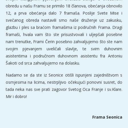
obredu u našu Framu se primilo 18 članova, obećanja obnovilo
12, a prva obećanja dalo 7 framaša. Poslije Svete Mise i
svečanog obreda nastavili smo naše druženje uz zakusku,
glazbu i ples sa braćom framašima iz područnih Frama. Dragi
framaši, hvala vam što ste prisustvovali i uljepšali posebne
nam trenutke, Frami Čerin posebno zahvaljujemo što ste nam
svojim pjevanjem uveličali slavlje, te svim duhovnim
asistentima i područnom duhovnom asistentu fra Antoniu
Šakoti od srca zahvaljujemo na dolasku.
Nadamo se da ste iz Seonice otišli ispunjeni zajedništvom s
osmjesima na licima, nestrpljivo očekujući ponovni susret, do
tada neka nas sve prati zagovor Svetog Oca Franje i sv.Klare.
Mir i dobro!
Frama Seonica