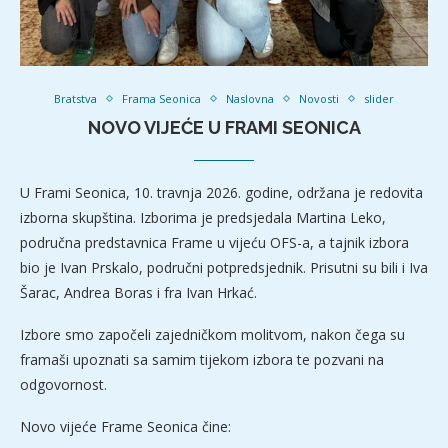
Bratstva
Frama Seonica
Naslovna
Novosti
slider
NOVO VIJEĆE U FRAMI SEONICA
U Frami Seonica, 10. travnja 2026. godine, održana je redovita
izborna skupština. Izborima je predsjedala Martina Leko,
područna predstavnica Frame u vijeću OFS-a, a tajnik izbora
bio je Ivan Prskalo, područni potpredsjednik. Prisutni su bili i Iva
Šarac, Andrea Boras i fra Ivan Hrkać.
Izbore smo započeli zajedničkom molitvom, nakon čega su
framaši upoznati sa samim tijekom izbora te pozvani na
odgovornost.
Novo vijeće Frame Seonica čine: