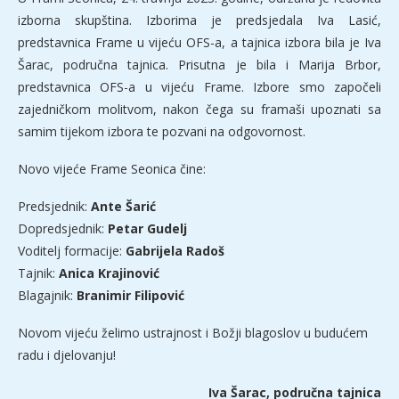
izborna skupština. Izborima je predsjedala Iva Lasić,
predstavnica Frame u vijeću OFS-a, a tajnica izbora bila je Iva
Šarac, područna tajnica. Prisutna je bila i Marija Brbor,
predstavnica OFS-a u vijeću Frame. Izbore smo započeli
zajedničkom molitvom, nakon čega su framaši upoznati sa
samim tijekom izbora te pozvani na odgovornost.
Novo vijeće Frame Seonica čine:
Predsjednik:
Ante Šarić
Dopredsjednik:
Petar Gudelj
Voditelj formacije:
Gabrijela Radoš
Tajnik:
Anica Krajinović
Blagajnik:
Branimir Filipović
Novom vijeću želimo ustrajnost i Božji blagoslov u budućem
radu i djelovanju!
Iva Šarac, područna tajnica