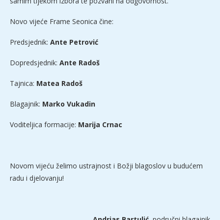
samim tijekom izbora te pozvani na odgovornost.
Novo vijeće Frame Seonica čine:
Predsjednik:
Ante Petrović
Dopredsjednik:
Ante Radoš
Tajnica:
Matea Radoš
Blagajnik:
Marko Vukadin
Voditeljica formacije:
Marija Crnac
Novom vijeću želimo ustrajnost i Božji blagoslov u budućem
radu i djelovanju!
Andrias Bartulić
, područni blagajnik