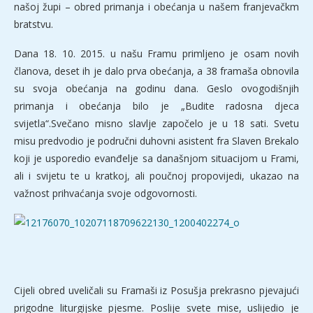
našoj župi – obred primanja i obećanja u našem franjevačkm
bratstvu.
Dana 18. 10. 2015. u našu Framu primljeno je osam novih
članova, deset ih je dalo prva obećanja, a 38 framaša obnovila
su svoja obećanja na godinu dana. Geslo ovogodišnjih
primanja i obećanja bilo je „Budite radosna djeca
svijetla“.Svečano misno slavlje započelo je u 18 sati. Svetu
misu predvodio je područni duhovni asistent fra Slaven Brekalo
koji je usporedio evanđelje sa današnjom situacijom u Frami,
ali i svijetu te u kratkoj, ali poučnoj propovijedi, ukazao na
važnost prihvaćanja svoje odgovornosti.
Cijeli obred uveličali su Framaši iz Posušja prekrasno pjevajući
prigodne liturgijske pjesme. Poslije svete mise, uslijedio je