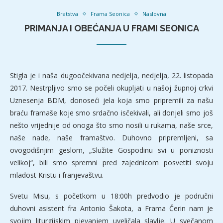
Bratstva
Frama Seonica
Naslovna
PRIMANJA I OBEĆANJA U FRAMI SEONICA
Stigla je i naša dugoočekivana nedjelja, nedjelja, 22. listopada
2017. Nestrpljivo smo se počeli okupljati u našoj župnoj crkvi
Uznesenja BDM, donoseći jela koja smo pripremili za našu
braću framaše koje smo srdačno isčekivali, ali donjeli smo još
nešto vrijednije od onoga što smo nosili u rukama, naše srce,
naše nade, naše framaštvo. Duhovno pripremljeni, sa
ovogodišnjim geslom, „Služite Gospodinu svi u poniznosti
velikoj“, bili smo spremni pred zajednicom posvetiti svoju
mladost Kristu i franjevaštvu.
Svetu Misu, s početkom u 18:00h predvodio je područni
duhovni asistent fra Antonio Šakota, a Frama Čerin nam je
svojim liturgijskim pjevanjem uveličala slavlje. U svečanom