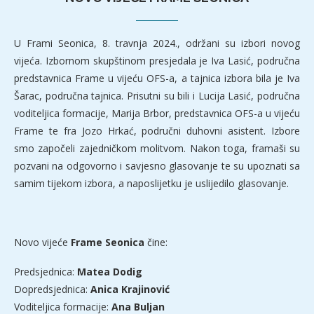
U Frami Seonica, 8. travnja 2024., održani su izbori novog
vijeća. Izbornom skupštinom presjedala je Iva Lasić, područna
predstavnica Frame u vijeću OFS-a, a tajnica izbora bila je Iva
Šarac, područna tajnica. Prisutni su bili i Lucija Lasić, područna
voditeljica formacije, Marija Brbor, predstavnica OFS-a u vijeću
Frame te fra Jozo Hrkać, područni duhovni asistent. Izbore
smo započeli zajedničkom molitvom. Nakon toga, framaši su
pozvani na odgovorno i savjesno glasovanje te su upoznati sa
samim tijekom izbora, a naposlijetku je uslijedilo glasovanje.
Novo vijeće
Frame Seonica
čine:
Predsjednica:
Matea Dodig
Dopredsjednica:
Anica Krajinović
Voditeljica formacije:
Ana Buljan