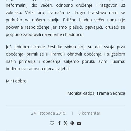
neformalniji dio večeri, odnosno druženje i razgovori uz
zakusku. Veliki broj framaša iz drugih bratstava nam se
pridružio na našem slavlju. Prilično hladna večer nam nije
pokvarila raspoloženje jer smo plešući, pjevajući, družeći se
potpuno zaboravili na vrijeme i hladnoću.
Još jednom iskrene čestitke svima koji su dali svoja prva
obećanja, primili se u Framu i obnovili obećanja; i s geslom
naših primanja i obećanja šaljemo poruku svim ljudima:
budimo svi radosna djeca svijetla!
Mir i dobro!
Monika Radoš, Frama Seonica
24. listopada 2015.
0 komentar