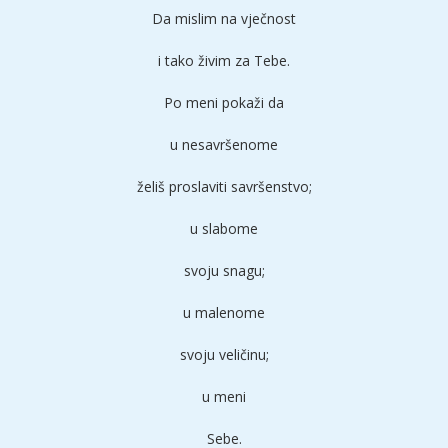
Da mislim na vječnost
i tako živim za Tebe.
Po meni pokaži da
u nesavršenome
želiš proslaviti savršenstvo;
u slabome
svoju snagu;
u malenome
svoju veličinu;
u meni
Sebe.