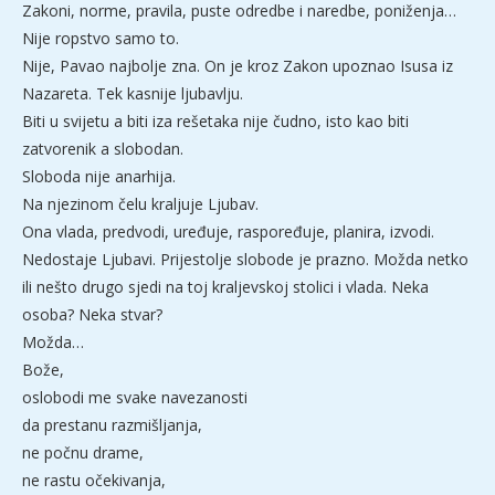
Zakoni, norme, pravila, puste odredbe i naredbe, poniženja…
Nije ropstvo samo to.
Nije, Pavao najbolje zna. On je kroz Zakon upoznao Isusa iz
Nazareta. Tek kasnije ljubavlju.
Biti u svijetu a biti iza rešetaka nije čudno, isto kao biti
zatvorenik a slobodan.
Sloboda nije anarhija.
Na njezinom čelu kraljuje Ljubav.
Ona vlada, predvodi, uređuje, raspoređuje, planira, izvodi.
Nedostaje Ljubavi. Prijestolje slobode je prazno. Možda netko
ili nešto drugo sjedi na toj kraljevskoj stolici i vlada. Neka
osoba? Neka stvar?
Možda…
Bože,
oslobodi me svake navezanosti
da prestanu razmišljanja,
ne počnu drame,
ne rastu očekivanja,