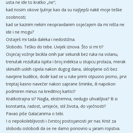
usta ne ide to kratko „ne“;
kad nosim okove ljutnje kao da su najljepši nakit moje teške
osobnosti;
kad se kaznim nekim neopravdanim osjećajem da mi ništa ne
ide i ne mogu?
Ostaješ mi tada daleka i nedostižna.
Slobodo. Teško do tebe. Uvijek iznova. Što si mi ti?
Osjećaj vožnje bicikla onih par sekundi bez ruka na volanu,
trenutak rezultata ispita i broj indeksa u stupcu prolaza, merak
skinutih uskih cipela nakon dugog dana, sklopljene oči bez
navijene budilice, dodir kad se u ruke primi otpusno pismo, prvi
treptaj kasno navečer nakon saprane šminke, ili napokon
podmiren minus na kreditnoj kartici?
Kratkotrajna si? Nagla, ekstremna, nedugo uhvatljiva? Ili si
konstanta, radost, umijeće, stil života, do vječnosti?
Pavao piše Galaćanima o tebi.
I o nepokolebljivosti i čvrstoj postojanosti jer nas Krist za
slobodu oslobodi da se ne damo ponovno u jaram ropstva.