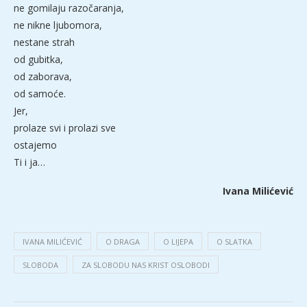
ne gomilaju razočaranja,
ne nikne ljubomora,
nestane strah
od gubitka,
od zaborava,
od samoće.
Jer,
prolaze svi i prolazi sve
ostajemo
Ti i ja…
Ivana Milićević
IVANA MILIĆEVIĆ
O DRAGA
O LIJEPA
O SLATKA
SLOBODA
ZA SLOBODU NAS KRIST OSLOBODI