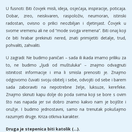
U fusnoti: Biti čovjek misli, ideja, osjećaja, inspiracije, poticaja.
Dobar, zreo, neiskvaren, raspoloživ, neumoran, istinski
radostan, ovisno o prilici neozbiljan i djetinjast. Čovjek u
svome vremenu ali ne od “mode svoga vremena”. Biti onaj koji
će biti hrabar prekinuti nered, znati primijetiti detalje, trud,
pohvaliti, zahvaliti.
U zagradi: Ne budimo paničari – sada ili ikada imamo priliku za
to, ne budimo „ljudi od muštuluka“ – znajmo odvagnuti
istinitost informacije i ima li smisla prenositi je. Znajmo
odgovorno čuvati svoju obitelj i sebe, odvojiti od sebe i barem
sada zaboraviti na nepotrebne želje, luksuze, kerefeke.
Znajmo skinuti kapu dolje do poda svima koji se bore s ovim
što nas napada jer svi dobro znamo kakvo nam je bojište i
oružje. I budimo jednostavni, samo na trenutak pokušajmo
razumjeti druge. Kriza otkriva karakter.
Druga je stepenica biti katolik (…).