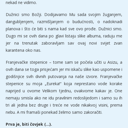
nekad ne vidimo.
Dužnici smo Božji. Dodijavamo Mu sada svojim žuganjem,
dangubljenjem, razmišljanjem o budućnosti, o nadoknadi
planova i što će biti s nama kad sve ovo prođe. Dužnici smo.
Dugo mi se ovih dana po glavi listaju slike albuma, raduju me
jer na trenutak zaboravljam sav ovaj novi svijet zvan
karantena oko nas.
Franjevačke stepenice – tome sam se počela učiti u Asizu, a
ovih dana se toga prisjećam jer mi iskaču slike kao uspomene i
godišnjice svih divnih putovanja na naše izvore. Franjevačke
stepenice su moja „Eureka!“ koja neprestano vode korake
naprijed u ovome Velikom tjednu, ovakvome kakav je. One
nemaju smisla ako ne idu pravilnim redoslijedom i samo su ih
tri ali jedna bez druge i treće ne vode nikakvoj visini, prema
nebu. A mi framaši ponekad želimo samo zakoračiti.
Prva je, biti čovjek (…).