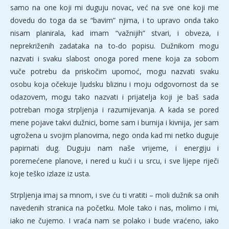
samo na one koji mi duguju novac, već na sve one koji me
dovedu do toga da se “bavim” njima, i to upravo onda tako
nisam planirala, kad imam “važnijih” stvari, i obveza, i
neprekriženih zadataka na to-do popisu. Dužnikom mogu
nazvati i svaku slabost onoga pored mene koja za sobom
vuče potrebu da priskočim upomoć, mogu nazvati svaku
osobu koja očekuje ljudsku blizinu i moju odgovornost da se
odazovem, mogu tako nazvati i prijatelja koji je baš sada
potreban moga strpljenja i razumijevanja. A kada se pored
mene pojave takvi dužnici, bome sam i burnija i kivnija, jer sam
ugrožena u svojim planovima, nego onda kad mi netko duguje
papirnati dug. Duguju nam naše vrijeme, i energiju i
poremećene planove, i nered u kući i u srcu, i sve lijepe riječi
koje teško izlaze iz usta.
Strpljenja imaj sa mnom, i sve ću ti vratiti – moli dužnik sa onih
navedenih stranica na početku. Mole tako i nas, molimo i mi,
iako ne čujemo. I vraća nam se polako i bude vraćeno, iako