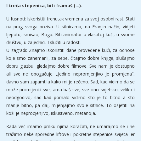
I treća stepenica, biti framaš (…).
U fusnoti: Iskoristiti trenutak vremena za svoj osobni rast. Stati
na prag svoga poziva. U sitnicama, na Franjin način, vidjeti
ljepotu, smisao, Boga. Biti animator u vlastitoj kući, u svome
društvu, u zajednici. I služiti u radosti.
U zagradi: Znajmo iskoristiti dane provedene kući, za odnose
koje smo zanemarili, za sebe, čitajmo dobre knjige, slušajmo
dobru glazbu, gledajmo dobre filmove. Sve nam je dostupno
ali sve ne obogaćuje. „Jedino nepromjenjivo je promjena“,
davno sam zapamtila kako mi je rečeno. Sad, kad vidimo da se
može promijeniti sve, ama baš sve, sve ono svjetsko, veliko i
neodgodivo, sad kad pomalo vidimo što je to bitno a što
manje bitno, pa daj, mijenjajmo svoje sitnice. To osjetiti na
koži je neprocjenjivo, iskustveno, metanoja.
Kada već imamo priliku njima koračati, ne umarajmo se i ne
tražimo neke sporedne liftove i pokretne stepenice svijeta jer