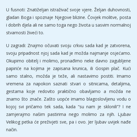
U fusnoti: Znatiželjan istraživač svoje vjere. Željan duhovnosti,
gladan Boga i spoznaje Njegove blizine. Čovjek molitve, posta
i dobrih djela ali ne samo toga nego života u sasvim normalnoj
stvarnosti živeći to.
U zagradi: Znajmo očuvati svoju crkvu sada kad je zatvorena,
svoju pripadnost njoj sada kad je možda najmanje osjećamo.
Okupimo obitelj i molimo, pronađimo neke davno zagubljene
papiriće na kojima je zapisana krunica, ili Gospin plač. Kući
samo stalno, možda je teže, ali nastavimo postiti. Imamo
vremena za napokon saznati stvari o sitnicama, detaljima,
gestama koje redovito praktično obavljamo a možda ne
znamo što znače. Zašto uopće imamo blagoslovljenu vodu o
kojoj svi pričamo tek sada, kada “su nam je sklonili”? I ne
zamjerajmo našim pastirima nego molimo za njih. Ljubav
Velikog petka će preživjeti sve, pa i ovo. Jer ljubav uvijek nađe
način.