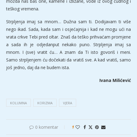
možda nas baš one, kamene i izlizane, vode iz ovog čudnog i
teškog vremena.
Strpljenja imaj sa mnom… Dužna sam ti. Dodijavam ti više
nego ikad. Sada, kada sam i osjećajnija i kad ne mogu ući na
vrata crkve Tebi pred oltar. Znaš da teško prihvaćam promjene
a sada ih je odjedanput nekako puno. Strpljenja imaj sa
mnom. I (sve) vratit ću… A znam da Ti isto govoriš i meni.
Samo strpljenjem ću dočekati da vratiš sve. A kad vratiš, samo
još jedno, daj da ne budem ista.
Ivana Milićević
KOLUMNA
KORIZMA
VJERA
0 komentar
1