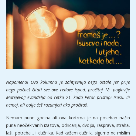
Napomena! Ova kolumna je zahtjevnija nego ostale jer prije
nego počneš čitati sve ove redove ispod, pročitaj 18. poglavlje
Matejevog evanđelja od retka 21. kada Petar pristupi Isusu. Ili
nemoj, ali bolje ćeš razumjeti ako pročitaš.
Nemam puno godina ali ova korizma je na poseban način
puna neočekivanih izazova, odricanja, dvojbi, rasprava, straha,
laži, potreba… i dužnika. Kad kažem dužnik, sigurno ne mislim