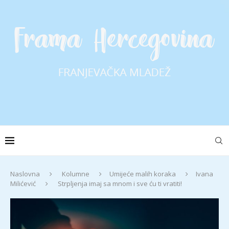
Naslovna
Kolumne
Umijeće malih koraka
Ivana
Milićević
Strpljenja imaj sa mnom i sve ću ti vratiti!