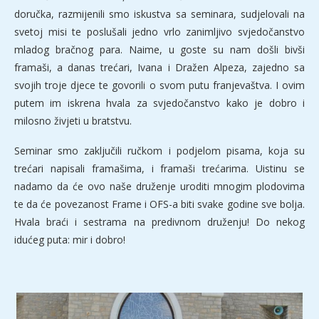
doručka, razmijenili smo iskustva sa seminara, sudjelovali na
svetoj misi te poslušali jedno vrlo zanimljivo svjedočanstvo
mladog bračnog para. Naime, u goste su nam došli bivši
framaši, a danas trećari, Ivana i Dražen Alpeza, zajedno sa
svojih troje djece te govorili o svom putu franjevaštva. I ovim
putem im iskrena hvala za svjedočanstvo kako je dobro i
milosno živjeti u bratstvu.
Seminar smo zaključili ručkom i podjelom pisama, koja su
trećari napisali framašima, i framaši trećarima. Uistinu se
nadamo da će ovo naše druženje uroditi mnogim plodovima
te da će povezanost Frame i OFS-a biti svake godine sve bolja.
Hvala braći i sestrama na predivnom druženju! Do nekog
idućeg puta: mir i dobro!