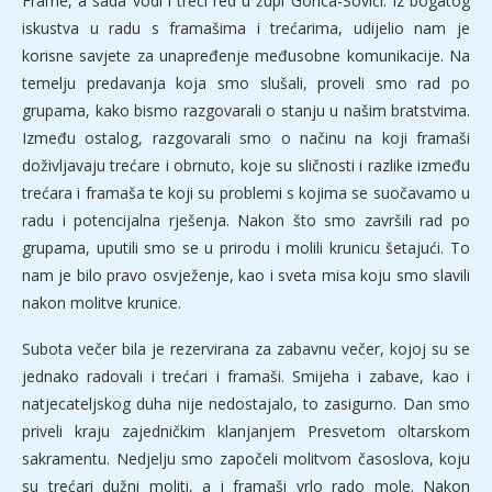
Frame, a sada vodi i treći red u župi Gorica-Sovići. Iz bogatog
iskustva u radu s framašima i trećarima, udijelio nam je
korisne savjete za unapređenje međusobne komunikacije. Na
temelju predavanja koja smo slušali, proveli smo rad po
grupama, kako bismo razgovarali o stanju u našim bratstvima.
Između ostalog, razgovarali smo o načinu na koji framaši
doživljavaju trećare i obrnuto, koje su sličnosti i razlike između
trećara i framaša te koji su problemi s kojima se suočavamo u
radu i potencijalna rješenja. Nakon što smo završili rad po
grupama, uputili smo se u prirodu i molili krunicu šetajući. To
nam je bilo pravo osvježenje, kao i sveta misa koju smo slavili
nakon molitve krunice.
Subota večer bila je rezervirana za zabavnu večer, kojoj su se
jednako radovali i trećari i framaši. Smijeha i zabave, kao i
natjecateljskog duha nije nedostajalo, to zasigurno. Dan smo
priveli kraju zajedničkim klanjanjem Presvetom oltarskom
sakramentu. Nedjelju smo započeli molitvom časoslova, koju
su trećari dužni moliti, a i framaši vrlo rado mole. Nakon