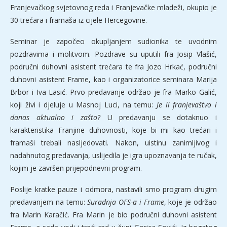
Franjevačkog svjetovnog reda i Franjevačke mladeži, okupio je
30 trećara i framaša iz cijele Hercegovine.
Seminar je započeo okupljanjem sudionika te uvodnim
pozdravima i molitvom. Pozdrave su uputili fra Josip Vlašić,
područni duhovni asistent trećara te fra Jozo Hrkać, područni
duhovni asistent Frame, kao i organizatorice seminara Marija
Brbor i Iva Lasić. Prvo predavanje održao je fra Marko Galić,
koji živi i djeluje u Masnoj Luci, na temu:
Je li franjevaštvo i
danas aktualno i zašto?
U predavanju se dotaknuo i
karakteristika Franjine duhovnosti, koje bi mi kao trećari i
framaši trebali nasljedovati. Nakon, uistinu zanimljivog i
nadahnutog predavanja, uslijedila je igra upoznavanja te ručak,
kojim je završen prijepodnevni program.
Poslije kratke pauze i odmora, nastavili smo program drugim
predavanjem na temu:
Suradnja OFS-a i Frame
, koje je održao
fra Marin Karačić. Fra Marin je bio područni duhovni asistent