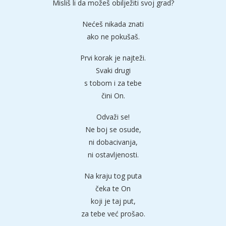
Misliš li da možeš obilježiti svoj grad?
Nećeš nikada znati
ako ne pokušaš.
Prvi korak je najteži.
Svaki drugi
s tobom i za tebe
čini On.
Odvaži se!
Ne boj se osude,
ni dobacivanja,
ni ostavljenosti.
Na kraju tog puta
čeka te On
koji je taj put,
za tebe već prošao.