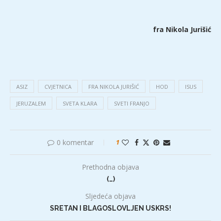
fra Nikola Jurišić
ASIZ
CVJETNICA
FRA NIKOLA JURIŠIĆ
HOD
ISUS
JERUZALEM
SVETA KLARA
SVETI FRANJO
0 komentar
1
Prethodna objava
(…)
Sljedeća objava
SRETAN I BLAGOSLOVLJEN USKRS!