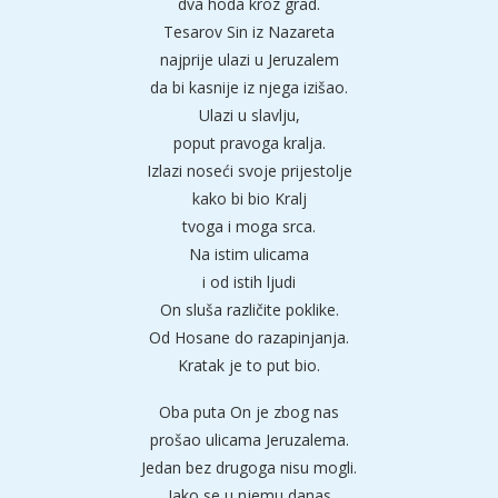
dva hoda kroz grad.
Tesarov Sin iz Nazareta
najprije ulazi u Jeruzalem
da bi kasnije iz njega izišao.
Ulazi u slavlju,
poput pravoga kralja.
Izlazi noseći svoje prijestolje
kako bi bio Kralj
tvoga i moga srca.
Na istim ulicama
i od istih ljudi
On sluša različite poklike.
Od Hosane do razapinjanja.
Kratak je to put bio.
Oba puta On je zbog nas
prošao ulicama Jeruzalema.
Jedan bez drugoga nisu mogli.
Iako se u njemu danas