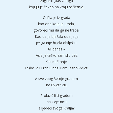
zaglušiti glas Onoga
koji ju je čekao na kraju te šetnje.
Otišla je iz grada
kao ona koja je umrla,
govoreći mu da ga ne treba.
Kao da je bježala od njega
jer ga nije htjela obilježiti.
Ali danas –
Asiz je teško zamisliti bez
Klare i Franje.
Teško je i Franju bez Klare jasno vidjeti.
A sve zbog šetnje gradom
na Cvjetnicu.
Prolaziš li ti gradom
na Cvjetnicu
slijedeći svoga Kralja?