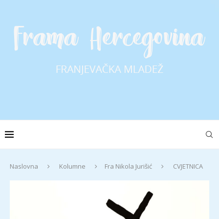
Naslovna
Kolumne
Fra Nikola Jurišić
CVJETNICA