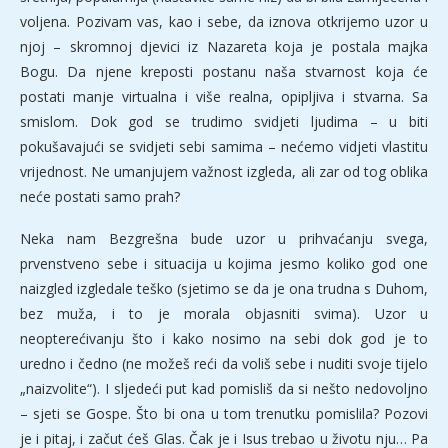
voljena. Pozivam vas, kao i sebe, da iznova otkrijemo uzor u
njoj – skromnoj djevici iz Nazareta koja je postala majka
Bogu. Da njene kreposti postanu naša stvarnost koja će
postati manje virtualna i više realna, opipljiva i stvarna. Sa
smislom. Dok god se trudimo svidjeti ljudima – u biti
pokušavajući se svidjeti sebi samima – nećemo vidjeti vlastitu
vrijednost. Ne umanjujem važnost izgleda, ali zar od tog oblika
neće postati samo prah?
Neka nam Bezgrešna bude uzor u prihvaćanju svega,
prvenstveno sebe i situacija u kojima jesmo koliko god one
naizgled izgledale teško (sjetimo se da je ona trudna s Duhom,
bez muža, i to je morala objasniti svima). Uzor u
neopterećivanju što i kako nosimo na sebi dok god je to
uredno i čedno (ne možeš reći da voliš sebe i nuditi svoje tijelo
„naizvolite“). I sljedeći put kad pomisliš da si nešto nedovoljno
– sjeti se Gospe. Što bi ona u tom trenutku pomislila? Pozovi
je i pitaj, i začut ćeš Glas. Čak je i Isus trebao u životu nju… Pa