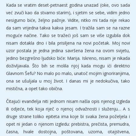
Kada se vratim deset-petnaest godina unazad (oke, ovo sada
već zvuči kao da stvarno starim), i sjetim se sebe, vidim jedno
nesigurno biće, željno pažnje. Vidite, nitko mi tada nije rekao
da sam vrijedna takva kakva jesam. I tražila sam se na razne
moguće načine. Tako se tražeći još sam se više izgubila dok
nisam dotakla dno i bila prisiljena na novi početak. Moj novi
uzor postala je jedna jedina savršena žena na ovom svijetu,
jedino bezgrešno ljudsko biće: Marija. Iskreno, nisam je nikada
doživljavala. Što bih se molila njoj kada mogu ići direktno
Glavnom Šefu? No malo po malo, unatoč mojim ignoriranjima,
ona se ušuljala u moj život. I danas mi je nedokučiva, tako
mistična, a opet tako obična.
Čitajući evanđelja niti jednom nisam našla opis njenog izgleda
ili odjeće, tek koja riječ o njenoj odvažnosti i služenju… A s
druge strane toliko epiteta ima koje bi svaka žena poželjela i
opet ni jedan o njenom izgledu: prebistra, prečista, premudra,
časna, hvale dostojna, poštovana, uzorna, otajstvena,