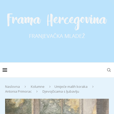
Naslovna
Kolumne
Umijeće malih koraka
Antonia Primorac
Djevojčicama s ljubavlju