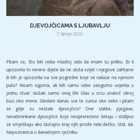
DJEVOJČICAMA S LJUBAVLJU
7. lipnja 2020.
Pitam se, što bih rekla mlađoj sebi da imam tu priliku. Bi li
upozorila to nevino dijete da ne sluša svijet i njegove zahtjeve
ili bih je upozorila na sve pogreške koje se nalaze na njenom
putu? Nisam sigurna, ali bih samu sebe zasigurno uvjerila u
jednu stvar: slušati samo onaj tihi Glas u srcu unatoč silnoj
buci oko mene. Gledam danas sve te curice oko sebe i pitam
se gdje su nestale djevojčice? One slatke, pjegave,
nenašminkane djevojčice koje neopterećeno šetaju i stidljivo
se smješkaju ako slučajno kraj njih prođe neki dečko. Stid, da.
Nepoznanica u današnjem rječniku.