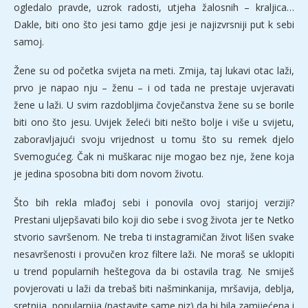
ogledalo pravde, uzrok radosti, utjeha žalosnih – kraljica…
Dakle, biti ono što jesi tamo gdje jesi je najizvrsniji put k sebi
samoj.
Žene su od početka svijeta na meti. Zmija, taj lukavi otac laži,
prvo je napao nju – ženu – i od tada ne prestaje uvjeravati
žene u laži. U svim razdobljima čovječanstva žene su se borile
biti ono što jesu. Uvijek želeći biti nešto bolje i više u svijetu,
zaboravljajući svoju vrijednost u tomu što su remek djelo
Svemogućeg. Čak ni muškarac nije mogao bez nje, žene koja
je jedina sposobna biti dom novom životu.
Što bih rekla mlađoj sebi i ponovila ovoj starijoj verziji?
Prestani uljepšavati bilo koji dio sebe i svog života jer te Netko
stvorio savršenom. Ne treba ti instagramičan život lišen svake
nesavršenosti i provučen kroz filtere laži. Ne moraš se uklopiti
u trend popularnih heštegova da bi ostavila trag. Ne smiješ
povjerovati u laži da trebaš biti našminkanija, mršavija, deblja,
sretnija, popularnija (nastavite same niz) da bi bila zamijećena i