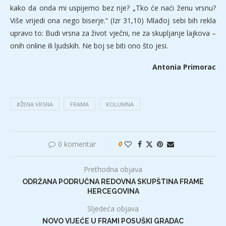
kako da onda mi uspijemo bez nje? „Tko će naći ženu vrsnu?
Više vrijedi ona nego biserje.“ (Izr 31,10) Mlađoj sebi bih rekla
upravo to: Budi vrsna za život vječni, ne za skupljanje lajkova –
onih online ili ljudskih. Ne boj se biti ono što jesi.
Antonia Primorac
#ŽENA VRSNA
FRAMA
KOLUMNA
0 komentar
0
Prethodna objava
ODRŽANA PODRUČNA REDOVNA SKUPŠTINA FRAME
HERCEGOVINA
Sljedeća objava
NOVO VIJEĆE U FRAMI POSUŠKI GRADAC