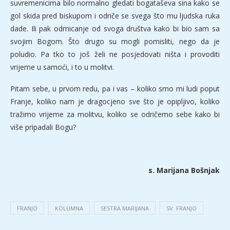
suvremenicima bilo normalno gledati bogataševa sina kako se
gol skida pred biskupom i odriče se svega što mu ljudska ruka
dade. Ili pak odmicanje od svoga društva kako bi bio sam sa
svojim Bogom. Što drugo su mogli pomisliti, nego da je
poludio. Pa tko to još želi ne posjedovati ništa i provoditi
vrijeme u samoći, i to u molitvi.
Pitam sebe, u prvom redu, pa i vas – koliko smo mi ludi poput
Franje, koliko nam je dragocjeno sve što je opipljivo, koliko
tražimo vrijeme za molitvu, koliko se odričemo sebe kako bi
više pripadali Bogu?
s. Marijana Bošnjak
FRANJO
KOLUMNA
SESTRA MARIJANA
SV. FRANJO