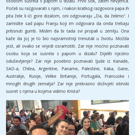
osobom susrela s papom u dizalu. Prvo šok, zatim nevjerica.
Počeli su razgovarati s njim, i nakon kratkog razgovora papa ih
pita žele li ići gore dizalom, oni odgovaraju „Da, da želimo“. I
zamislite sad papu Franju koji im odgovara da onda trebaju
pritisnuti gumb. Mislim da bi tada svi propali u zemlju. Ona
kaže da joj je to bio najsramotniji trenutak u životu. Možda
jest, ali ovako se vrijedi osramotiti. Zar nije moćno poznavati
osobu koja se susrela s papom u dizalu? Dijeliti njezino
oduševljenje? Zar nije posebno poznavati ljude iz Kanade,
SAD-a, Chilea, Argentine, Paname, Palestine, Iraka, Gane,
Australije, Rusije, Velike Britanije, Portugala, Francuske i
mnogih drugih zemalja? Zar nije prekrasno doživjeti istinski
susret s njima u kojima vidimo Krista?