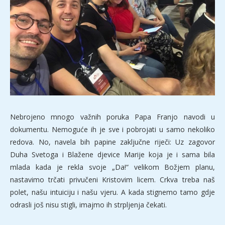
Nebrojeno mnogo važnih poruka Papa Franjo navodi u
dokumentu. Nemoguće ih je sve i pobrojati u samo nekoliko
redova. No, navela bih papine zaključne riječi: Uz zagovor
Duha Svetoga i Blažene djevice Marije koja je i sama bila
mlada kada je rekla svoje „Da!“ velikom Božjem planu,
nastavimo trčati privučeni Kristovim licem. Crkva treba naš
polet, našu intuiciju i našu vjeru. A kada stignemo tamo gdje
odrasli još nisu stigli, imajmo ih strpljenja čekati.