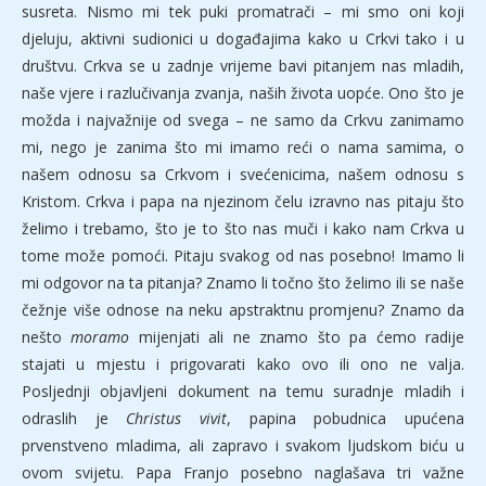
susreta. Nismo mi tek puki promatrači – mi smo oni koji
djeluju, aktivni sudionici u događajima kako u Crkvi tako i u
društvu. Crkva se u zadnje vrijeme bavi pitanjem nas mladih,
naše vjere i razlučivanja zvanja, naših života uopće. Ono što je
možda i najvažnije od svega – ne samo da Crkvu zanimamo
mi, nego je zanima što mi imamo reći o nama samima, o
našem odnosu sa Crkvom i svećenicima, našem odnosu s
Kristom. Crkva i papa na njezinom čelu izravno nas pitaju što
želimo i trebamo, što je to što nas muči i kako nam Crkva u
tome može pomoći. Pitaju svakog od nas posebno! Imamo li
mi odgovor na ta pitanja? Znamo li točno što želimo ili se naše
čežnje više odnose na neku apstraktnu promjenu? Znamo da
nešto
moramo
mijenjati ali ne znamo što pa ćemo radije
stajati u mjestu i prigovarati kako ovo ili ono ne valja.
Posljednji objavljeni dokument na temu suradnje mladih i
odraslih je
Christus vivit
, papina pobudnica upućena
prvenstveno mladima, ali zapravo i svakom ljudskom biću u
ovom svijetu. Papa Franjo posebno naglašava tri važne