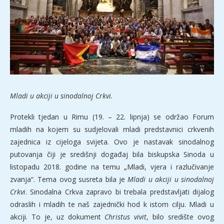
Mladi u akciji u sinodalnoj Crkvi.
Protekli tjedan u Rimu (19. – 22. lipnja) se održao Forum
mladih na kojem su sudjelovali mladi predstavnici crkvenih
zajednica iz cijeloga svijeta. Ovo je nastavak sinodalnog
putovanja čiji je središnji događaj bila biskupska Sinoda u
listopadu 2018. godine na temu „Mladi, vjera i razlučivanje
zvanja“. Tema ovog susreta bila je
Mladi u akciji u sinodalnoj
Crkvi
. Sinodalna Crkva zapravo bi trebala predstavljati dijalog
odraslih i mladih te naš zajednički hod k istom cilju. Mladi u
akciji. To je, uz dokument
Christus vivit
, bilo središte ovog