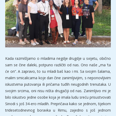
Kada razmišljamo o mladima negdje drugdje u svijetu, obično
sam se čine daleki, potpuno različiti od nas. Ono naše „ma ‘ta
će on“. A zapravo, to su mladi baš kao i mi. Sa svojim šalama,
malim smicalicama koje dan čine zanimljivijim, s neponovljivim
iskustvima putovanja ili pričama tuđih neugodnih trenutaka. U
svojim srcima, oni nisu ništa drugačiji od nas. Zanimljivo mi je
bilo iskustvo jedne osobe koja je imala ludu sreću prisustvovati
Sinodi s još 34-ero mladih. Prepričava kako se jednom, tijekom
tridesetodnevnog boravka u Rimu, zajedno s još jednom