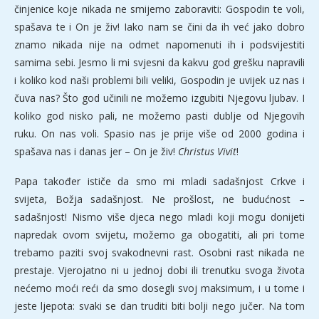
činjenice koje nikada ne smijemo zaboraviti: Gospodin te voli,
spašava te i On je živ! Iako nam se čini da ih već jako dobro
znamo nikada nije na odmet napomenuti ih i podsvijestiti
samima sebi. Jesmo li mi svjesni da kakvu god grešku napravili
i koliko kod naši problemi bili veliki, Gospodin je uvijek uz nas i
čuva nas? Što god učinili ne možemo izgubiti Njegovu ljubav. I
koliko god nisko pali, ne možemo pasti dublje od Njegovih
ruku. On nas voli. Spasio nas je prije više od 2000 godina i
spašava nas i danas jer – On je živ!
Christus Vivit
!
Papa također ističe da smo mi mladi sadašnjost Crkve i
svijeta, Božja sadašnjost. Ne prošlost, ne budućnost –
sadašnjost! Nismo više djeca nego mladi koji mogu donijeti
napredak ovom svijetu, možemo ga obogatiti, ali pri tome
trebamo paziti svoj svakodnevni rast. Osobni rast nikada ne
prestaje. Vjerojatno ni u jednoj dobi ili trenutku svoga života
nećemo moći reći da smo dosegli svoj maksimum, i u tome i
jeste ljepota: svaki se dan truditi biti bolji nego jučer. Na tom