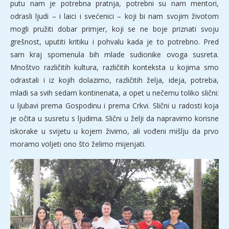
putu nam je potrebna pratnja, potrebni su nam mentori,
odrasli ljudi – i laici i svećenici – koji bi nam svojim životom
mogli pružiti dobar primjer, koji se ne boje priznati svoju
grešnost, uputiti kritiku i pohvalu kada je to potrebno. Pred
sam kraj spomenula bih mlade sudionike ovoga susreta.
Mnoštvo različitih kultura, različitih konteksta u kojima smo
odrastali i iz kojih dolazimo, različitih želja, ideja, potreba,
mladi sa svih sedam kontinenata, a opet u nečemu toliko slični:
u ljubavi prema Gospodinu i prema Crkvi. Slični u radosti koja
je očita u susretu s ljudima. Slični u želji da napravimo korisne
iskorake u svijetu u kojem živimo, ali vođeni mišlju da prvo
moramo voljeti ono što želimo mijenjati.