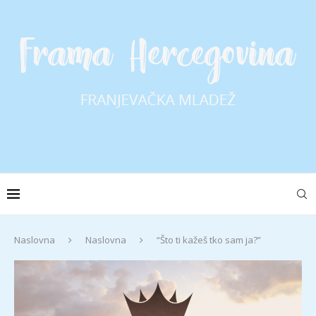
Naslovna
Naslovna
“Što ti kažeš tko sam ja?”