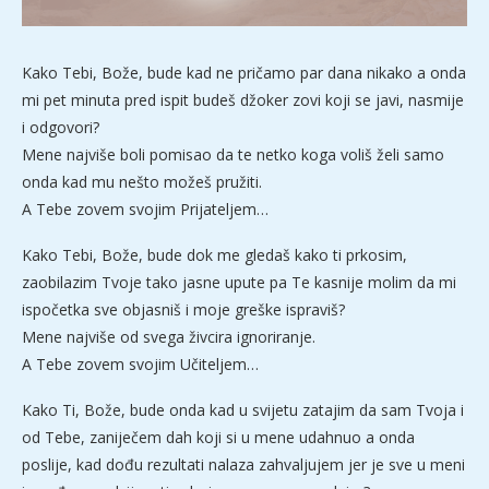
Kako Tebi, Bože, bude kad ne pričamo par dana nikako a onda
mi pet minuta pred ispit budeš džoker zovi koji se javi, nasmije
i odgovori?
Mene najviše boli pomisao da te netko koga voliš želi samo
onda kad mu nešto možeš pružiti.
A Tebe zovem svojim Prijateljem…
Kako Tebi, Bože, bude dok me gledaš kako ti prkosim,
zaobilazim Tvoje tako jasne upute pa Te kasnije molim da mi
ispočetka sve objasniš i moje greške ispraviš?
Mene najviše od svega živcira ignoriranje.
A Tebe zovem svojim Učiteljem…
Kako Ti, Bože, bude onda kad u svijetu zatajim da sam Tvoja i
od Tebe, zaniječem dah koji si u mene udahnuo a onda
poslije, kad dođu rezultati nalaza zahvaljujem jer je sve u meni