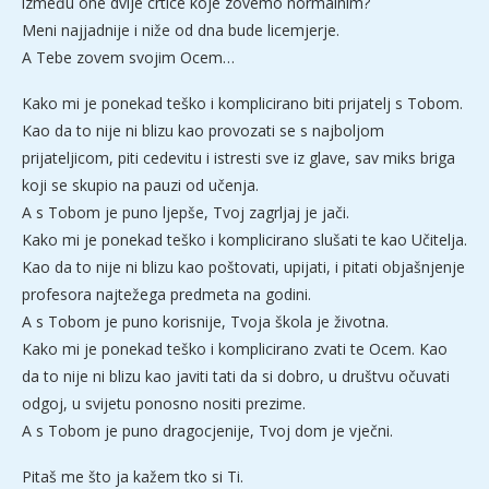
između one dvije crtice koje zovemo normalnim?
Meni najjadnije i niže od dna bude licemjerje.
A Tebe zovem svojim Ocem…
Kako mi je ponekad teško i komplicirano biti prijatelj s Tobom.
Kao da to nije ni blizu kao provozati se s najboljom
prijateljicom, piti cedevitu i istresti sve iz glave, sav miks briga
koji se skupio na pauzi od učenja.
A s Tobom je puno ljepše, Tvoj zagrljaj je jači.
Kako mi je ponekad teško i komplicirano slušati te kao Učitelja.
Kao da to nije ni blizu kao poštovati, upijati, i pitati objašnjenje
profesora najtežega predmeta na godini.
A s Tobom je puno korisnije, Tvoja škola je životna.
Kako mi je ponekad teško i komplicirano zvati te Ocem. Kao
da to nije ni blizu kao javiti tati da si dobro, u društvu očuvati
odgoj, u svijetu ponosno nositi prezime.
A s Tobom je puno dragocjenije, Tvoj dom je vječni.
Pitaš me što ja kažem tko si Ti.