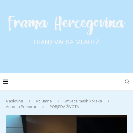
Naslovna
Kolumne
Umijeće malih koraka
Antonia Primorac
POBJEDA ŽIVOTA