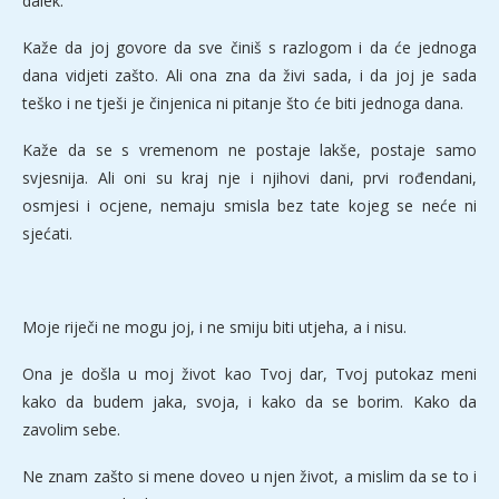
dalek.
Kaže da joj govore da sve činiš s razlogom i da će jednoga
dana vidjeti zašto. Ali ona zna da živi sada, i da joj je sada
teško i ne tješi je činjenica ni pitanje što će biti jednoga dana.
Kaže da se s vremenom ne postaje lakše, postaje samo
svjesnija. Ali oni su kraj nje i njihovi dani, prvi rođendani,
osmjesi i ocjene, nemaju smisla bez tate kojeg se neće ni
sjećati.
Moje riječi ne mogu joj, i ne smiju biti utjeha, a i nisu.
Ona je došla u moj život kao Tvoj dar, Tvoj putokaz meni
kako da budem jaka, svoja, i kako da se borim. Kako da
zavolim sebe.
Ne znam zašto si mene doveo u njen život, a mislim da se to i