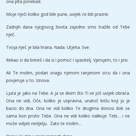
ona pita ponekad.
Moje riječi koliko god bile pune, uvijek će biti prazne.
Zadnjih dana njegovog života zajedno smo tražile od Tebe
riječ.
Tvoja riječ je bila hrana. Nada. Utjeha. Sve.
Rekao si da brineš i da si i pomoć i spasitelj. Vjerujem, to i jesi.
Ali Te molim, podari snagu njenom ranjenom srcu da i ona
povjeruje u to. Iznova.
Ljuta je jako na Tebe. A ja se divim što Ti se još uvijek obraća.
Ona ne vidi, Oče, koliko je uspravna, unatoč križu koji ju je
bacio do dna. Ona ne vidi koliko Te drugima donosi dok se
sama bori protiv Tebe. Ona ne vidi koliko nalikuje Tebi… i ne
može vidjeti nedjelju. Zato te molim…