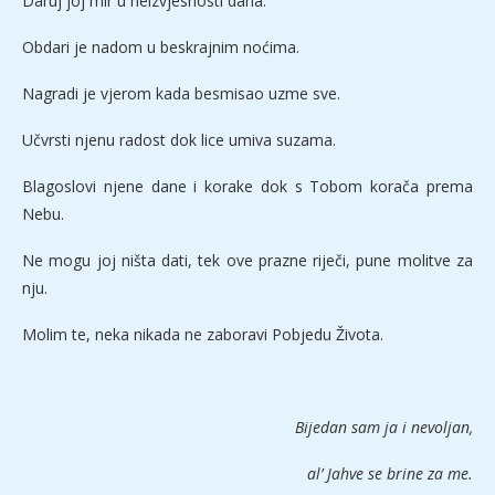
Daruj joj mir u neizvjesnosti dana.
Obdari je nadom u beskrajnim noćima.
Nagradi je vjerom kada besmisao uzme sve.
Učvrsti njenu radost dok lice umiva suzama.
Blagoslovi njene dane i korake dok s Tobom korača prema
Nebu.
Ne mogu joj ništa dati, tek ove prazne riječi, pune molitve za
nju.
Molim te, neka nikada ne zaboravi Pobjedu Života.
Bijedan sam ja i nevoljan,
al’ Jahve se brine za me.