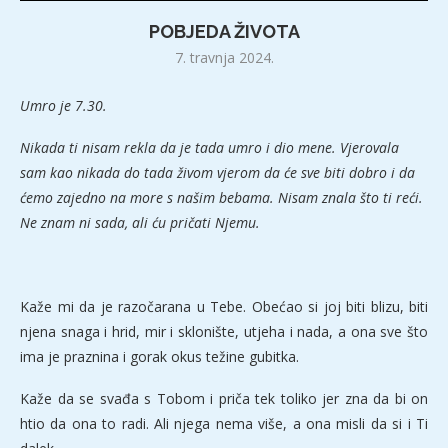
POBJEDA ŽIVOTA
7. travnja 2024.
Umro je 7.30.
Nikada ti nisam rekla da je tada umro i dio mene. Vjerovala
sam kao nikada do tada živom vjerom da će sve biti dobro i da
ćemo zajedno na more s našim bebama. Nisam znala što ti reći.
Ne znam ni sada, ali ću pričati Njemu.
Kaže mi da je razočarana u Tebe. Obećao si joj biti blizu, biti
njena snaga i hrid, mir i sklonište, utjeha i nada, a ona sve što
ima je praznina i gorak okus težine gubitka.
Kaže da se svađa s Tobom i priča tek toliko jer zna da bi on
htio da ona to radi. Ali njega nema više, a ona misli da si i Ti