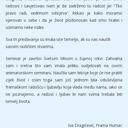
radosni i savjetovao nam je da zadržimo tu radost jer “Tko
pravo radi, vedrinom odsijeva”. Rekao je kako moramo
vjerovati u sebe i da je život plodonosan kad smo hrabri i
uzimamo neke rizike.
Sva tri predavanja su imala iste temelje, ali su nas naučili
sasvim različitim stvarima.
Seminar je završio Svetom Misom u župnoj crkvi. Zahvalna
sam i sretna što sam imala priliku sudjelovati na ovom
animatorskom seminaru. Naučila sam lekcije koje će me pratiti
cijeli život i osim toga sam još jednom bila oduševljena
framaškom radošću i ljubavlju koja vlada među nama, iako se
ne poznajemo, a radost i ljubav bi nam svima trebala biti
temelj života.
Iva Dragićević, Frama Humac