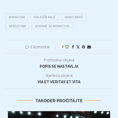
ANIMATORI
FRA BOŽE MILIĆ
MARIO BRKIĆ
MEĐUGORJE
SEMINAR ZA ANIMATORE
0 komentar
0
Prethodna objava
POPIS SE NASTAVLJA
Sljedeća objava
VIA ET VERITAS ET VITA
TAKOĐER PROČITAJTE