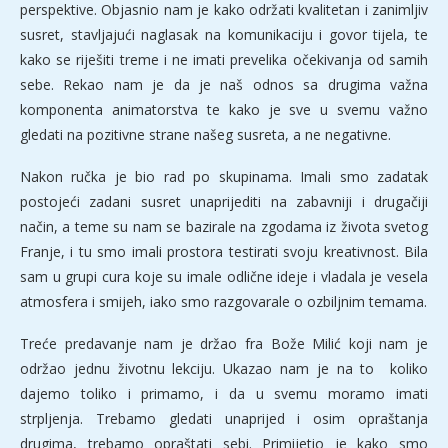
perspektive. Objasnio nam je kako održati kvalitetan i zanimljiv
susret, stavljajući naglasak na komunikaciju i govor tijela, te
kako se riješiti treme i ne imati prevelika očekivanja od samih
sebe. Rekao nam je da je naš odnos sa drugima važna
komponenta animatorstva te kako je sve u svemu važno
gledati na pozitivne strane našeg susreta, a ne negativne.
Nakon ručka je bio rad po skupinama. Imali smo zadatak
postojeći zadani susret unaprijediti na zabavniji i drugačiji
način, a teme su nam se bazirale na zgodama iz života svetog
Franje, i tu smo imali prostora testirati svoju kreativnost. Bila
sam u grupi cura koje su imale odlične ideje i vladala je vesela
atmosfera i smijeh, iako smo razgovarale o ozbiljnim temama.
Treće predavanje nam je držao fra Bože Milić koji nam je
održao jednu životnu lekciju. Ukazao nam je na to koliko
dajemo toliko i primamo, i da u svemu moramo imati
strpljenja. Trebamo gledati unaprijed i osim opraštanja
drugima, trebamo opraštati sebi. Primijetio je kako smo