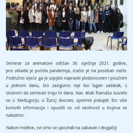
Seminar za animatore održan 30. siječnja 2021. godine,
prvi otkada je počela pandemija, zračio je na poseban način.
Područno vijeće ga je uspjelo napraviti plodonosnim i poučnim
u jednom danu, što zasigurno nije bio lagan zadatak, s
obzirom da seminari traju tri dana. Nas 40ak framaša susrelo
se u Međugorju, u Žutoj dvorani, spremni pokupiti što više
korisnih informacija i opustiti se od okolnosti u kojima se
nalazimo.
Nakon molitve, svi smo se upoznali na zabavan i drugačiji