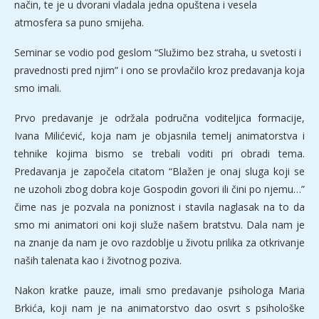
način, te je u dvorani vladala jedna opuštena i vesela
atmosfera sa puno smijeha.
Seminar se vodio pod geslom “Služimo bez straha, u svetosti i
pravednosti pred njim” i ono se provlačilo kroz predavanja koja
smo imali.
Prvo predavanje je održala područna voditeljica formacije,
Ivana Milićević, koja nam je objasnila temelj animatorstva i
tehnike kojima bismo se trebali voditi pri obradi tema.
Predavanja je započela citatom “Blažen je onaj sluga koji se
ne uzoholi zbog dobra koje Gospodin govori ili čini po njemu…”
čime nas je pozvala na poniznost i stavila naglasak na to da
smo mi animatori oni koji služe našem bratstvu. Dala nam je
na znanje da nam je ovo razdoblje u životu prilika za otkrivanje
naših talenata kao i životnog poziva.
Nakon kratke pauze, imali smo predavanje psihologa Maria
Brkića, koji nam je na animatorstvo dao osvrt s psihološke