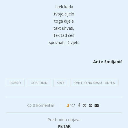
I tek kada
tvoje cijelo
toga dijela
takt uhvati,
tek tad ćeš
spoznati i živjeti.
Ante Smiljanić
DOBRO
GOSPODIN
SRCE
SVJETLO NA KRAJU TUNELA
0 komentar
2
Prethodna objava
PETAK