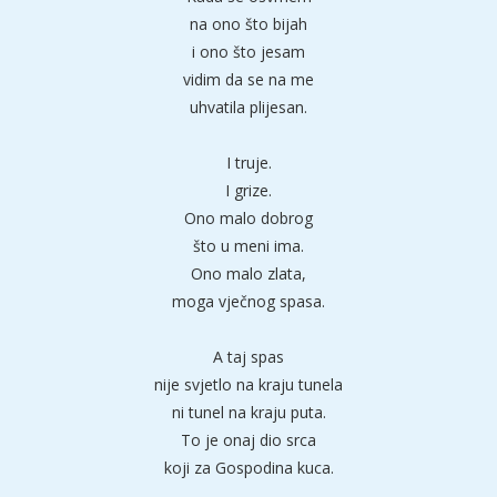
na ono što bijah
i ono što jesam
vidim da se na me
uhvatila plijesan.
I truje.
I grize.
Ono malo dobrog
što u meni ima.
Ono malo zlata,
moga vječnog spasa.
A taj spas
nije svjetlo na kraju tunela
ni tunel na kraju puta.
To je onaj dio srca
koji za Gospodina kuca.