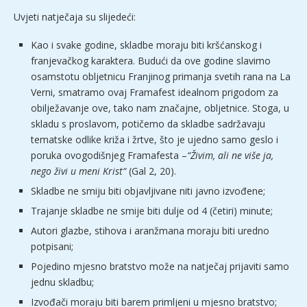
Uvjeti natječaja su slijedeći:
Kao i svake godine, skladbe moraju biti kršćanskog i
franjevačkog karaktera. Budući da ove godine slavimo
osamstotu obljetnicu Franjinog primanja svetih rana na La
Verni, smatramo ovaj Framafest idealnom prigodom za
obilježavanje ove, tako nam značajne, obljetnice. Stoga, u
skladu s proslavom, potičemo da skladbe sadržavaju
tematske odlike križa i žrtve, što je ujedno samo geslo i
poruka ovogodišnjeg Framafesta –
“Živim, ali ne više ja,
nego živi u meni Krist“
(Gal 2, 20).
Skladbe ne smiju biti objavljivane niti javno izvođene;
Trajanje skladbe ne smije biti dulje od 4 (četiri) minute;
Autori glazbe, stihova i aranžmana moraju biti uredno
potpisani;
Pojedino mjesno bratstvo može na natječaj prijaviti samo
jednu skladbu;
Izvođači moraju biti barem primljeni u mjesno bratstvo;