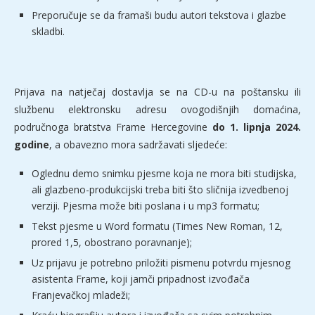
Preporučuje se da framaši budu autori tekstova i glazbe
skladbi.
Prijava na natječaj dostavlja se na CD-u na poštansku ili
službenu elektronsku adresu ovogodišnjih domaćina,
područnoga bratstva Frame Hercegovine
do 1. lipnja 2024.
godine
, a obavezno mora sadržavati sljedeće:
Oglednu demo snimku pjesme koja ne mora biti studijska,
ali glazbeno-produkcijski treba biti što sličnija izvedbenoj
verziji. Pjesma može biti poslana i u mp3 formatu;
Tekst pjesme u Word formatu (Times New Roman, 12,
prored 1,5, obostrano poravnanje);
Uz prijavu je potrebno priložiti pismenu potvrdu mjesnog
asistenta Frame, koji jamči pripadnost izvođača
Franjevačkoj mladeži;