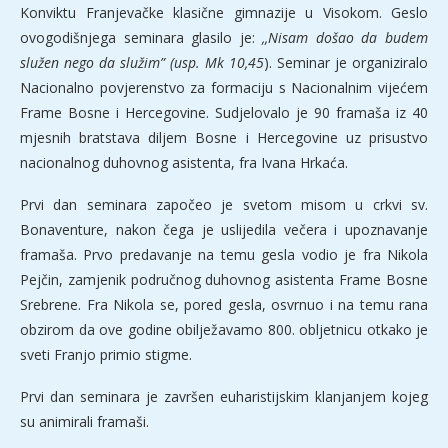
Konviktu Franjevačke klasične gimnazije u Visokom. Geslo
ovogodišnjega seminara glasilo je:
,,Nisam došao da budem
služen nego da služim” (usp. Mk 10,45
). Seminar je organiziralo
Nacionalno povjerenstvo za formaciju s Nacionalnim vijećem
Frame Bosne i Hercegovine. Sudjelovalo je 90 framaša iz 40
mjesnih bratstava diljem Bosne i Hercegovine uz prisustvo
nacionalnog duhovnog asistenta, fra Ivana Hrkaća.
Prvi dan seminara započeo je svetom misom u crkvi sv.
Bonaventure, nakon čega je uslijedila večera i upoznavanje
framaša. Prvo predavanje na temu gesla vodio je fra Nikola
Pejčin, zamjenik područnog duhovnog asistenta Frame Bosne
Srebrene. Fra Nikola se, pored gesla, osvrnuo i na temu rana
obzirom da ove godine obilježavamo 800. obljetnicu otkako je
sveti Franjo primio stigme.
Prvi dan seminara je završen euharistijskim klanjanjem kojeg
su animirali framaši.