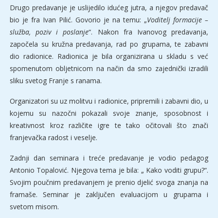
Drugo predavanje je uslijedilo idućeg jutra, a njegov predavač
bio je fra Ivan Pilić. Govorio je na temu: „
Voditelj formacije –
služba, poziv i poslanje
“. Nakon fra Ivanovog predavanja,
započela su kružna predavanja, rad po grupama, te zabavni
dio radionice. Radionica je bila organizirana u skladu s već
spomenutom obljetnicom na način da smo zajednički izradili
sliku svetog Franje s ranama.
Organizatori su uz molitvu i radionice, pripremili i zabavni dio, u
kojemu su nazočni pokazali svoje znanje, sposobnost i
kreativnost kroz različite igre te tako očitovali što znači
franjevačka radost i veselje.
Zadnji dan seminara i treće predavanje je vodio pedagog
Antonio Topalović. Njegova tema je bila: „ Kako voditi grupu?“.
Svojim poučnim predavanjem je prenio djelić svoga znanja na
framaše. Seminar je zaključen evaluacijom u grupama i
svetom misom.