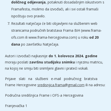
doličnog odijevanja
, potaknuti dosadašnjim iskustvom s
Framafesta, molimo da izvođači, ali i svi ostali framaši
ispoštuju ovo pravilo.
Rezultati natječaja će biti objavljeni na službenim web
stranicama područnih bratstava Frama BiH (www.frama-
ofs.com ili www.frama-hercegovina.com) u roku
od 20
dana
po završetku Natječaja.
Autori i izvođači najkasnije
do 1. kolovoza 2024. godine
moraju poslati
završnu studijsku snimku
i njezinu matricu,
na kojoj ne smiju biti snimljeni glavni i prateći vokali.
Prijave slati na službeni e-mail područnog bratstva
Frame Hercegovine
sredisnjica.frama@gmail.com
ili na adresu:
Područna središnjica Frame i OFS-a Hercegovina
Franjevačka 1