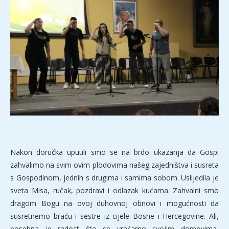
Nakon doručka uputili smo se na brdo ukazanja da Gospi
zahvalimo na svim ovim plodovima našeg zajedništva i susreta
s Gospodinom, jednih s drugima i samima sobom. Uslijedila je
sveta Misa, ručak, pozdravi i odlazak kućama. Zahvalni smo
dragom Bogu na ovoj duhovnoj obnovi i mogućnosti da
susretnemo braću i sestre iz cijele Bosne i Hercegovine. Ali,
posebna je radost što se vraćamo svojim domovima,