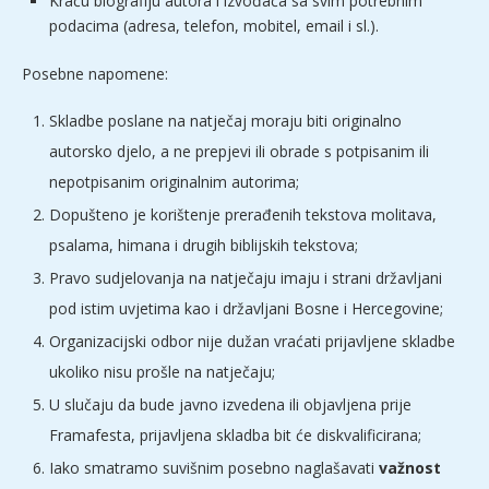
Kraću biografiju autora i izvođača sa svim potrebnim
podacima (adresa, telefon, mobitel, email i sl.).
Posebne napomene:
Skladbe poslane na natječaj moraju biti originalno
autorsko djelo, a ne prepjevi ili obrade s potpisanim ili
nepotpisanim originalnim autorima;
Dopušteno je korištenje prerađenih tekstova molitava,
psalama, himana i drugih biblijskih tekstova;
Pravo sudjelovanja na natječaju imaju i strani državljani
pod istim uvjetima kao i državljani Bosne i Hercegovine;
Organizacijski odbor nije dužan vraćati prijavljene skladbe
ukoliko nisu prošle na natječaju;
U slučaju da bude javno izvedena ili objavljena prije
Framafesta, prijavljena skladba bit će diskvalificirana;
Iako smatramo suvišnim posebno naglašavati
važnost