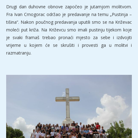
Drugi dan duhovne obnove započeo je jutarnjom molitvom.
Fra Ivan Crnogorac održao je predavanje na temu „Pustinja –
tišina“. Nakon poučnog predavanja uputili smo se na Križevac
moleći put križa. Na Križevcu smo imali pustinju tijekom koje
je svaki framaš trebao pronaći mjesto za sebe i izdvojiti
vrijeme u kojem će se skrušiti i provesti ga u molitvi i
razmatranju.