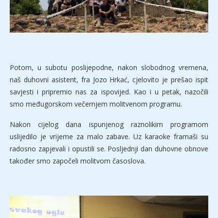
Potom, u subotu poslijepodne, nakon slobodnog vremena,
naš duhovni asistent, fra Jozo Hrkać, cjelovito je prešao ispit
savjesti i pripremio nas za ispovijed. Kao i u petak, nazočili
smo međugorskom večernjem molitvenom programu.
Nakon cijelog dana ispunjenog raznolikim programom
uslijedilo je vrijeme za malo zabave. Uz karaoke framaši su
radosno zapjevali i opustili se. Posljednji dan duhovne obnove
također smo započeli molitvom časoslova.