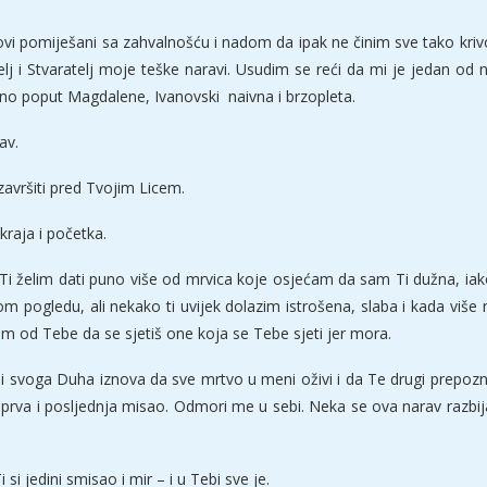
rahovi pomiješani sa zahvalnošću i nadom da ipak ne činim sve tako kri
lj i Stvaratelj moje teške naravi. Usudim se reći da mi je jedan od n
šteno poput Magdalene, Ivanovski naivna i brzopleta.
av.
 završiti pred Tvojim Licem.
kraja i početka.
Ti želim dati puno više od mrvica koje osjećam da sam Ti dužna, iako 
akom pogledu, ali nekako ti uvijek dolazim istrošena, slaba i kada vi
žim od Tebe da se sjetiš one koja se Tebe sjeti jer mora.
ni svoga Duha iznova da sve mrtvo u meni oživi i da Te drugi prepozn
ja prva i posljednja misao. Odmori me u sebi. Neka se ova narav razbija
i jedini smisao i mir – i u Tebi sve je.