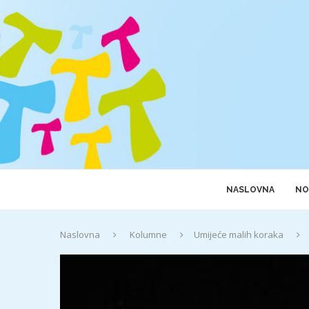
NASLOVNA
NO
Naslovna
Kolumne
Umijeće malih koraka