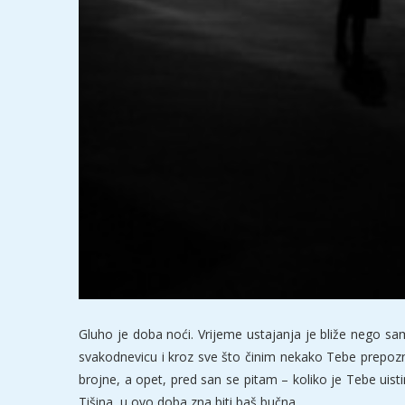
Gluho je doba noći. Vrijeme ustajanja je bliže nego s
svakodnevicu i kroz sve što činim nekako Tebe prepozna
brojne, a opet, pred san se pitam – koliko je Tebe uist
Tišina, u ovo doba zna biti baš bučna.