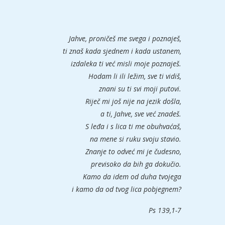
Jahve, proničeš me svega i poznaješ,
ti znaš kada sjednem i kada ustanem,
izdaleka ti već misli moje poznaješ.
Hodam li ili ležim, sve ti vidiš,
znani su ti svi moji putovi.
Riječ mi još nije na jezik došla,
a ti, Jahve, sve već znadeš.
S leđa i s lica ti me obuhvaćaš,
na mene si ruku svoju stavio.
Znanje to odveć mi je čudesno,
previsoko da bih ga dokučio.
Kamo da idem od duha tvojega
i kamo da od tvog lica pobjegnem?
Ps 139,1-7