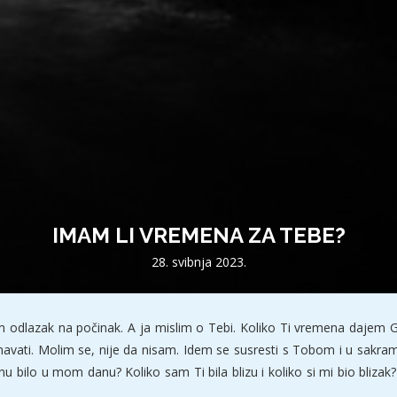
IMAM LI VREMENA ZA TEBE?
28. svibnja 2023.
am odlazak na počinak. A ja mislim o Tebi. Koliko Ti vremena dajem G
vati. Molim se, nije da nisam. Idem se susresti s Tobom i u sakrame
inu bilo u mom danu? Koliko sam Ti bila blizu i koliko si mi bio bliz