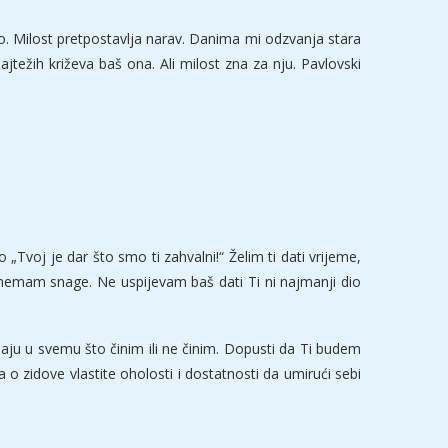
vo. Milost pretpostavlja narav. Danima mi odzvanja stara
ajtežih križeva baš ona. Ali milost zna za nju. Pavlovski
„Tvoj je dar što smo ti zahvalni!“ Želim ti dati vrijeme,
še nemam snage. Ne uspijevam baš dati Ti ni najmanji dio
aju u svemu što činim ili ne činim. Dopusti da Ti budem
 o zidove vlastite oholosti i dostatnosti da umirući sebi