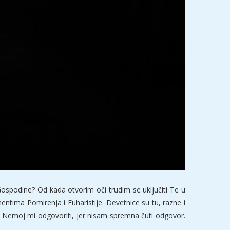
ospodine? Od kada otvorim oči trudim se uključiti Te u
ntima Pomirenja i Euharistije. Devetnice su tu, razne i
ak? Nemoj mi odgovoriti, jer nisam spremna čuti odgovor.