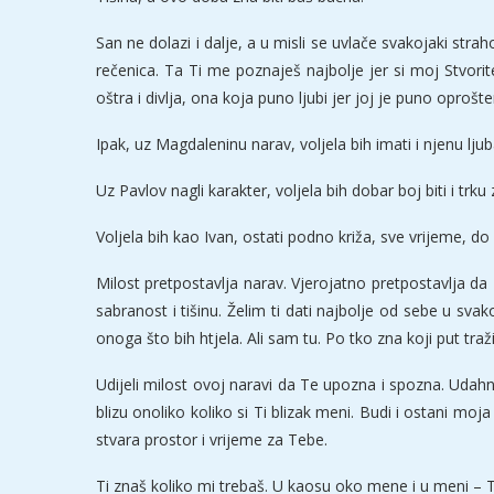
San ne dolazi i dalje, a u misli se uvlače svakojaki st
rečenica. Ta Ti me poznaješ najbolje jer si moj Stvorite
oštra i divlja, ona koja puno ljubi jer joj je puno opro
Ipak, uz Magdaleninu narav, voljela bih imati i njenu ljub
Uz Pavlov nagli karakter, voljela bih dobar boj biti i trku
Voljela bih kao Ivan, ostati podno križa, sve vrijeme, do 
Milost pretpostavlja narav. Vjerojatno pretpostavlja da 
sabranost i tišinu. Želim ti dati najbolje od sebe u sv
onoga što bih htjela. Ali sam tu. Po tko zna koji put tra
Udijeli milost ovoj naravi da Te upozna i spozna. Udah
blizu onoliko koliko si Ti blizak meni. Budi i ostani mo
stvara prostor i vrijeme za Tebe.
Ti znaš koliko mi trebaš. U kaosu oko mene i u meni – Ti s