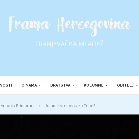
VOSTI
O NAMA
BRATSTVA
KOLUMNE
OBITELJ
Antonia Primorac
Imam li vremena za Tebe?