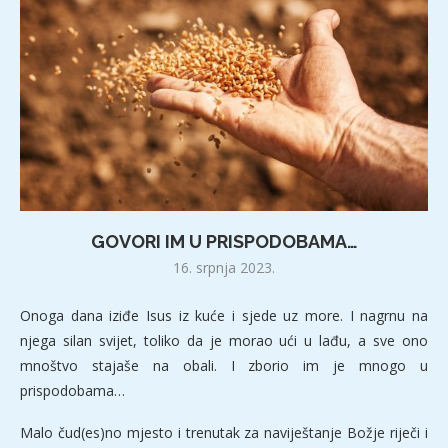
GOVORI IM U PRISPODOBAMA…
16. srpnja 2023.
Onoga dana iziđe Isus iz kuće i sjede uz more. I nagrnu na
njega silan svijet, toliko da je morao ući u lađu, a sve ono
mnoštvo stajaše na obali. I zborio im je mnogo u
prispodobama…
Malo čud(es)no mjesto i trenutak za naviještanje Božje riječi i