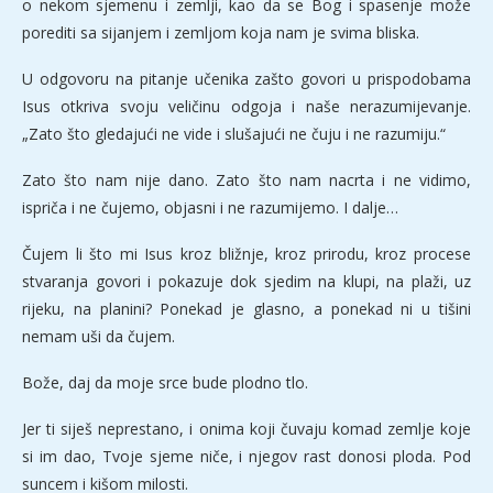
o nekom sjemenu i zemlji, kao da se Bog i spasenje može
porediti sa sijanjem i zemljom koja nam je svima bliska.
U odgovoru na pitanje učenika zašto govori u prispodobama
Isus otkriva svoju veličinu odgoja i naše nerazumijevanje.
„Zato što gledajući ne vide i slušajući ne čuju i ne razumiju.“
Zato što nam nije dano. Zato što nam nacrta i ne vidimo,
ispriča i ne čujemo, objasni i ne razumijemo. I dalje…
Čujem li što mi Isus kroz bližnje, kroz prirodu, kroz procese
stvaranja govori i pokazuje dok sjedim na klupi, na plaži, uz
rijeku, na planini? Ponekad je glasno, a ponekad ni u tišini
nemam uši da čujem.
Bože, daj da moje srce bude plodno tlo.
Jer ti siješ neprestano, i onima koji čuvaju komad zemlje koje
si im dao, Tvoje sjeme niče, i njegov rast donosi ploda. Pod
suncem i kišom milosti.