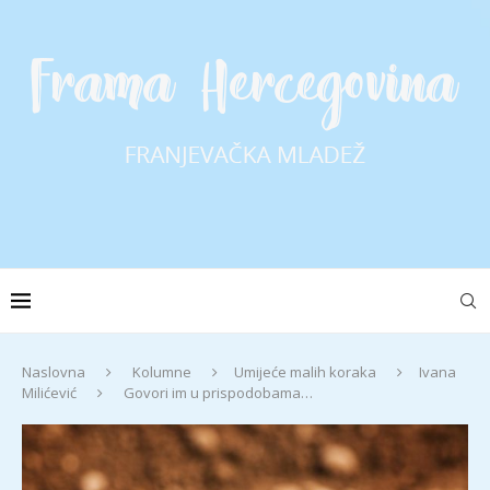
Naslovna
Kolumne
Umijeće malih koraka
Ivana
Milićević
Govori im u prispodobama…