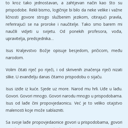
to kroz tako jednostavan, a zahtjevan način kao što su
prispodobe. Rekli bismo, logičnije bi bilo da neke velike i važne
ličnosti govore strogo službenim jezikom, citirajući pravila,
referirajući se na proroke i naučitelje. Tako smo barem mi
naučili vidjeti u svijetu. Od ponekih profesora, vođa,
upravitelja, predsjednika…
Isus Kraljevstvo Božje opisuje besjedom, pričicom, među
narodom.
Volim čitati riječ po riječi, i od skrivenih značenja riječi nizati
slike. U evanđelju danas čitamo prispodobu o sijaču.
Isus iziđe iz kuće. Sjede uz more. Narod mu hrli. Uđe u lađu.
Govori. Govori mnogo. Govori narodu mnogo u prispodobama.
Isus od lađe čini propovjedaonicu. Već je to veliko otajstvo
malenosti koje može sablazniti.
Sa svoje lađe propovjedaonice govori u prispodobama, govori