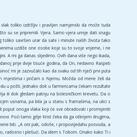
vlak toliko izdržljiv i pravljen namjenski da može tuda
što su se pripremili. Vjera. Samo vjera umije dati snagu
toliko savršen urar da sate i minute naših života tako
menima uzdiže one osobe koje su to svoje vrijeme, i ne
ljini. A mi ga danas slijedimo. Ovih dana više nego ikada,
anoj prije dvije tisuće godina, da On, nedavno Raspeti
oć mi je zazvučalo kao da svaku od tih riječi prvi puta
im mjestima i pričam o Njemu. Možda od mene želi da
 redu u pošti. Jednako dok u farmericama čekam rezultate
elja ili dok gledam patnju na bolesničkom krevetu. Da o
m usnama, pa bila ja u stanu s framašima, na ulici s
li poput onoga vlaka koji će sve obradovati i promijeniti
novi. Poći tamo gdje Krist čeka da ga otkrijem drugima,
 mene biti. „A oni pak, odoše, i propovijedahu posvuda, a
no, radosno i plešući. Da idem s Tobom. Onako kako Ti i