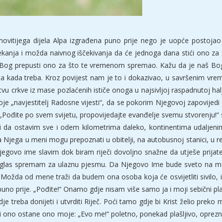
movitijega dijela Alpa izgrađena puno prije nego je uopće postojao 
čekanja i možda naivnog iščekivanja da će jednoga dana stići ono za 
 Bog prepusti ono za što te vremenom spremao. Kažu da je naš Bog 
 kada treba. Kroz povijest nam je to i dokazivao, u savršenim vre
tstvu crkve iz mase pozlaćenih ističe onoga u najsivljoj raspadnutoj ha
navjestitelj Radosne vijesti“, da se pokorim Njegovoj zapovijedi d
đite po svem svijetu, propovijedajte evanđelje svemu stvorenju!“ sin
da ostavim sve i odem kilometrima daleko, kontinentima udaljen
da Njega u meni mogu prepoznati u obitelji, na autobusnoj stanici, u
 Njegovo ime slavim dok biram riječi dovoljno snažne da utješe prijat
glas spremam za ulaznu pjesmu. Da Njegovo Ime bude sveto na moji
. Možda od mene traži da budem ona osoba koja će osvijetliti sivilo, i
uno prije. „Pođite!“ Onamo gdje nisam više samo ja i moji sebični pla
e treba donijeti i utvrditi Riječ. Poći tamo gdje bi Krist želio preko
, i ono ostane ono moje: „Evo me!“ poletno, ponekad plašljivo, oprez