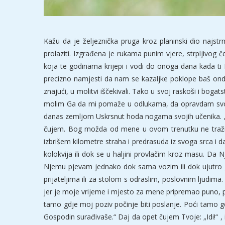
Kažu da je željeznička pruga kroz planinski dio najstr
prolaziti. Izgrađena je rukama punim vjere, strpljivog 
koja te godinama krijepi i vodi do onoga dana kada ti
precizno namjesti da nam se kazaljke poklope baš onda
znajući, u molitvi iščekivali. Tako u svoj raskoši i boga
molim Ga da mi pomaže u odlukama, da opravdam svoje „
danas zemljom Uskrsnut hoda nogama svojih učenika. „Po
čujem. Bog možda od mene u ovom trenutku ne traži 
izbrišem kilometre straha i predrasuda iz svoga srca i 
kolokvija ili dok se u haljini provlačim kroz masu. Da
Njemu pjevam jednako dok sama vozim ili dok ujutro 
prijateljima ili za stolom s odraslim, poslovnim ljudima
jer je moje vrijeme i mjesto za mene pripremao puno, p
tamo gdje moj poziv počinje biti poslanje. Poći tamo gdj
Gospodin surađivaše.“ Daj da opet čujem Tvoje: „Idi!“ 