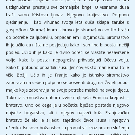
uzdignućima prestaju sve zemaljske brige. U visinama duša
traži samo Kristovu ljubav. Njegovo kraljevstvo. Potpuno
sjedinjenje. I kao vrhunac svoga leta duša sklapa zaruke s
gospođom Siromaštinom. Upravo je siromaštvo vodilo braću
do potrebe za ljubavlju, pripadanjem i sigurnošću. Siromaštvo
ih je učilo da ništa ne posjeduju kako i sami ne bi postali nečiji
posjed. Učilo ih je kako je divno odreći se vlastite nesavršene
volje, kako bi postali nepogrešivi prihvaćajući Očevu volju.
Kako bi potpuno pripadali Isusu. Jer čovjek što manje ima to je
više Božji. Učio ih je Franjo kako je istinsko siromaštvo
zaboraviti na sebe i potpuno se posvetiti drugima. Živjeti poput
majke koja zaboravlja na svoje potrebe misleći na svoju djecu.
Tako iz siromaštva duhom izvire najljepša Franjina krepost –
bratstvo. Ono od čega je u početku bježao postade njegovo
najveće bogatstvo, ali i njegov najveći križ. Franjevačko
bratstvo željelo je slijediti zajednički život Isusa i njegovih
učenika. Isusovo božanstvo su promatrali kroz prizmu služenja