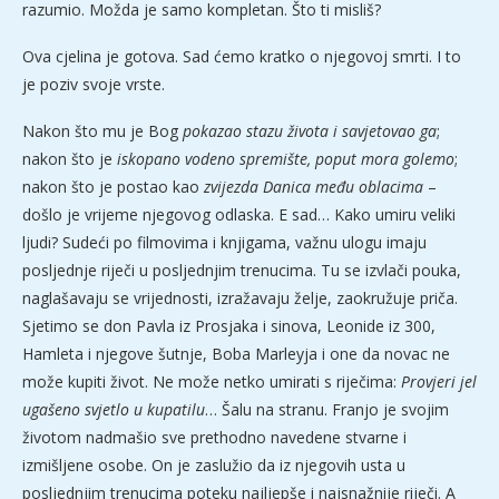
razumio. Možda je samo kompletan. Što ti misliš?
Ova cjelina je gotova. Sad ćemo kratko o njegovoj smrti. I to
je poziv svoje vrste.
Nakon što mu je Bog
pokazao stazu života
i savjetovao ga
;
nakon što je
iskopano vodeno spremište, poput mora golemo
;
nakon što je postao kao
zvijezda Danica među oblacima
–
došlo je vrijeme njegovog odlaska. E sad… Kako umiru veliki
ljudi? Sudeći po filmovima i knjigama, važnu ulogu imaju
posljednje riječi u posljednjim trenucima. Tu se izvlači pouka,
naglašavaju se vrijednosti, izražavaju želje, zaokružuje priča.
Sjetimo se don Pavla iz Prosjaka i sinova, Leonide iz 300,
Hamleta i njegove šutnje, Boba Marleyja i one da novac ne
može kupiti život. Ne može netko umirati s riječima:
Provjeri jel
ugašeno svjetlo u kupatilu
… Šalu na stranu. Franjo je svojim
životom nadmašio sve prethodno navedene stvarne i
izmišljene osobe. On je zaslužio da iz njegovih usta u
posljednjim trenucima poteku najljepše i najsnažnije riječi. A