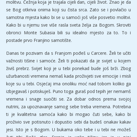
molitvu. Čežnja koja je trajala cijeli dan, cijeli život. Znao je da
se Bog otkriva onima koji su čista srca. Zato se i povlačio u
samotna mjesta kako bi se u samoći još više posvetio molitvi.
Kako bi u njemu sve više rasla sveta želja za Bogom. Skroviti
obronci Monte Subasia bili su idealno mjesto za to. To i
postade prvo Franjino samotište.
Danas te pozivam da s Franjom pođeš u Carcere. Želi te učiti
važnosti tišine i samoće. Želi ti pokazati da je svijet u kojem
živiš prebrz. Svijet koji je u tebi ponekad bude još brži. Zbog
užurbanosti vremena nemaš kada proživjeti sve emocije i misli
koje su u tebi. Osjećaj ima onoliku moć nad tobom koliko ga
izbjegavaš i potiskuješ. Puno toga guraš pod tepih jer nemamš
vremena i snage suočiti se. Za dobar odnos prema svojoj
nutrini, za upoznavanje samog sebe treba vremena. Potrebna
ti je kvalitetna samoća kako bi mogao čuti sebe, kako bi
proživio sve potisnuto i dopustio sebi da budeš onakav kakav
jesi. Isto je s Bogom. U bukama oko tebe i u tebi ne možeš