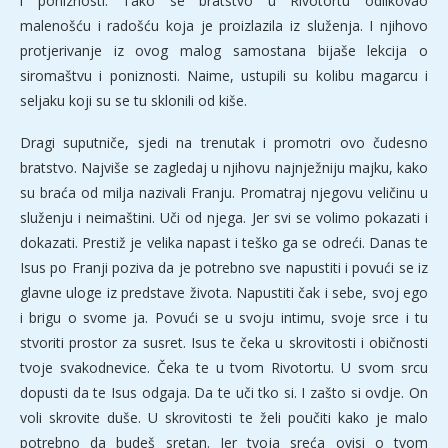
i poniznosti. Tako se bratstvo u Rivotortu odlikovao
malenošću i radošću koja je proizlazila iz služenja. I njihovo
protjerivanje iz ovog malog samostana bijaše lekcija o
siromaštvu i poniznosti. Naime, ustupili su kolibu magarcu i
seljaku koji su se tu sklonili od kiše.
Dragi suputniče, sjedi na trenutak i promotri ovo čudesno
bratstvo. Najviše se zagledaj u njihovu najnježniju majku, kako
su braća od milja nazivali Franju. Promatraj njegovu veličinu u
služenju i neimaštini. Uči od njega. Jer svi se volimo pokazati i
dokazati. Prestiž je velika napast i teško ga se odreći. Danas te
Isus po Franji poziva da je potrebno sve napustiti i povući se iz
glavne uloge iz predstave života. Napustiti čak i sebe, svoj ego
i brigu o svome ja. Povući se u svoju intimu, svoje srce i tu
stvoriti prostor za susret. Isus te čeka u skrovitosti i običnosti
tvoje svakodnevice. Čeka te u tvom Rivotortu. U svom srcu
dopusti da te Isus odgaja. Da te uči tko si. I zašto si ovdje. On
voli skrovite duše. U skrovitosti te želi poučiti kako je malo
potrebno da budeš sretan. Jer tvoja sreća ovisi o tvom