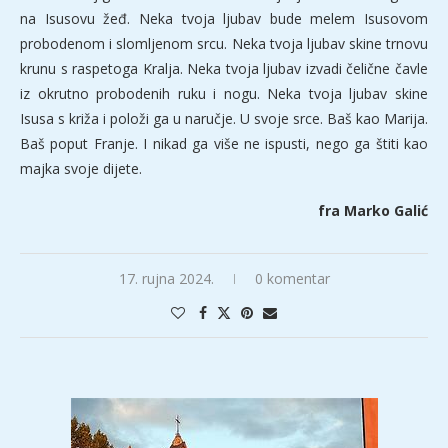
na Isusovu žeđ. Neka tvoja ljubav bude melem Isusovom
probodenom i slomljenom srcu. Neka tvoja ljubav skine trnovu
krunu s raspetoga Kralja. Neka tvoja ljubav izvadi čelične čavle
iz okrutno probodenih ruku i nogu. Neka tvoja ljubav skine
Isusa s križa i položi ga u naručje. U svoje srce. Baš kao Marija.
Baš poput Franje. I nikad ga više ne ispusti, nego ga štiti kao
majka svoje dijete.
fra Marko Galić
17. rujna 2024.
0 komentar