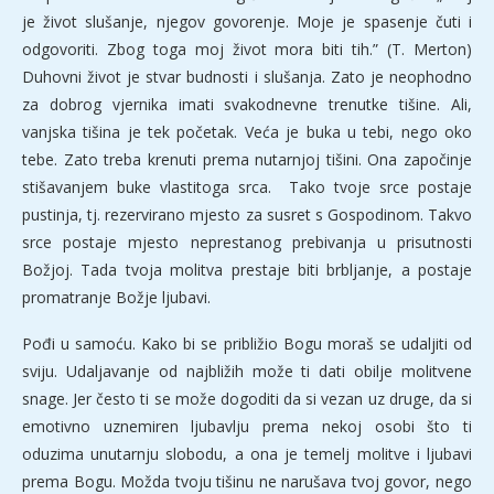
je život slušanje, njegov govorenje. Moje je spasenje čuti i
odgovoriti. Zbog toga moj život mora biti tih.” (T. Merton)
Duhovni život je stvar budnosti i slušanja. Zato je neophodno
za dobrog vjernika imati svakodnevne trenutke tišine. Ali,
vanjska tišina je tek početak. Veća je buka u tebi, nego oko
tebe. Zato treba krenuti prema nutarnjoj tišini. Ona započinje
stišavanjem buke vlastitoga srca. Tako tvoje srce postaje
pustinja, tj. rezervirano mjesto za susret s Gospodinom. Takvo
srce postaje mjesto neprestanog prebivanja u prisutnosti
Božjoj. Tada tvoja molitva prestaje biti brbljanje, a postaje
promatranje Božje ljubavi.
Pođi u samoću. Kako bi se približio Bogu moraš se udaljiti od
sviju. Udaljavanje od najbližih može ti dati obilje molitvene
snage. Jer često ti se može dogoditi da si vezan uz druge, da si
emotivno uznemiren ljubavlju prema nekoj osobi što ti
oduzima unutarnju slobodu, a ona je temelj molitve i ljubavi
prema Bogu. Možda tvoju tišinu ne narušava tvoj govor, nego