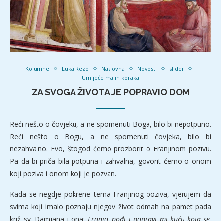
Kolumne
Luka Rezo
Naslovna
Novosti
slider
Umijeće malih koraka
ZA SVOGA ŽIVOTA JE POPRAVIO DOM
Reći nešto o čovjeku, a ne spomenuti Boga, bilo bi nepotpuno.
Reći nešto o Bogu, a ne spomenuti čovjeka, bilo bi
nezahvalno. Evo, štogod ćemo prozborit o Franjinom pozivu.
Pa da bi priča bila potpuna i zahvalna, govorit ćemo o onom
koji poziva i onom koji je pozvan.
Kada se negdje pokrene tema Franjinog poziva, vjerujem da
svima koji imalo poznaju njegov život odmah na pamet pada
križ sv. Damjana i ona:
Franjo, pođi i popravi mi kuću koja se,