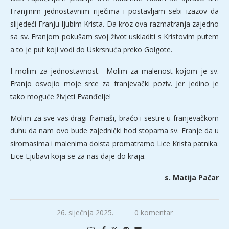
Franjinim jednostavnim riječima i postavljam sebi izazov da
slijedeći Franju ljubim Krista. Da kroz ova razmatranja zajedno
sa sv. Franjom pokušam svoj život uskladiti s Kristovim putem
a to je put koji vodi do Uskrsnuća preko Golgote.
I molim za jednostavnost. Molim za malenost kojom je sv.
Franjo osvojio moje srce za franjevački poziv. Jer jedino je
tako moguće živjeti Evanđelje!
Molim za sve vas dragi framaši, braćo i sestre u franjevačkom
duhu da nam ovo bude zajednički hod stopama sv. Franje da u
siromasima i malenima doista promatramo Lice Krista patnika.
Lice Ljubavi koja se za nas daje do kraja.
s. Matija Pačar
26. siječnja 2025.
0 komentar