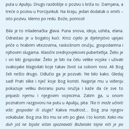
puta u Apuliju. Drugo razdoblje o pozivu s križa sv. Damjana, a
treće o pozivu u Porcijunkuli. Na kraju, jedan dodatak o smrti –
isto pozivu. Idemo po redu. Bože, pomozi!
Bila je to mladenačka glava. Puna snova, ideja, ushita, elana.
Odrastao je u bogatoj kući. Kroz cijelo je djetinjstvo upijao
priče o hrabrim vitezovima, raskošnom oružju, gospodarima i
njihovim slugama. Klasični srednjovjekovni pubertetlija. Želio je
i on biti gospodar. Želio je biti na čelu velike vojske i uživati
svakojake blagodati koje takav život sa sobom nosi. Ali Bog
želi nešto drugo. Odlučio ga je pozvati. Ne bilo kako. Gledaj
sad! Prati slike i riječ koje Bog koristi. Najprije mu u viđenju
pokazuje veliku dvoranu punu oružja i kaže da će sve to
pripasti njemu i njegovim vojnicima. Zatim ga, u onom
poznatom razgovoru na putu u Apuliju, pita:
Tko ti može učiniti
više: gospodar ili sluga?
Kakva mudrost… Bog zna njegov
vokabular. Bog zna što mu se vrti po glavi. I to koristi.
Kako mu
duh još ne bijaše vičan spoznavati Božanske tajne niti je po