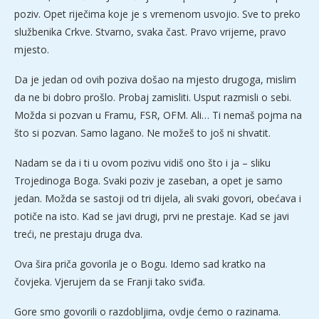
poziv. Opet riječima koje je s vremenom usvojio. Sve to preko
službenika Crkve. Stvarno, svaka čast. Pravo vrijeme, pravo
mjesto.
Da je jedan od ovih poziva došao na mjesto drugoga, mislim
da ne bi dobro prošlo. Probaj zamisliti. Usput razmisli o sebi.
Možda si pozvan u Framu, FSR, OFM. Ali… Ti nemaš pojma na
što si pozvan. Samo lagano. Ne možeš to još ni shvatit.
Nadam se da i ti u ovom pozivu vidiš ono što i ja – sliku
Trojedinoga Boga. Svaki poziv je zaseban, a opet je samo
jedan. Možda se sastoji od tri dijela, ali svaki govori, obećava i
potiče na isto. Kad se javi drugi, prvi ne prestaje. Kad se javi
treći, ne prestaju druga dva.
Ova šira priča govorila je o Bogu. Idemo sad kratko na
čovjeka. Vjerujem da se Franji tako sviđa.
Gore smo govorili o razdobljima, ovdje ćemo o razinama.