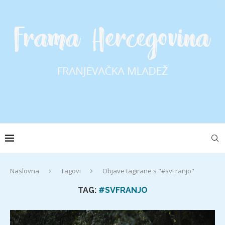
Naslovna
Tagovi
Objave tagirane s "#svFranjo"
TAG:
#SVFRANJO