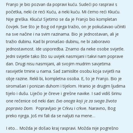
Franjo je bio pozvan da popravi kuću. Sudeći po raspravi s
početka, neki će reći Kuću, a neki kuću. Mi ćemo reći Kkuću.
Nije greška. Kkuću! Sjetimo se da je Franjo bio kompletan
čovjek. Sve što je Bog od njega tražio, on je pokušavao učiniti
na sve načine i na svim razinama. Bio je jednostavan, ali je
tražio dubinu. Kad bi pronašao dubinu, ne bi zaboravio
jednostavnost. Ide usporedba. Znamo da neke osobe svijetle.
Jedni svijetle tako što su uvijek nasmijani i takvi nam poprave
dan. Drugi nisu nasmijani, ali svojim mudrim savjetima
rasvijetle tmine u nama. Sad zamislite osobu koja svijetli na
obje razine. Rekli bi, kompletna osoba. E, to je Franjo. Bio je
siromašan i ponizan duhom i tijelom. Hranio je drugim ljudima
tijelo i dušu. Liječio je čireve i grešne navike. I sad vidiš širinu
one rečenice od neki dan:
Evo onoga koji je za svoga života
popravio Dom
. Popravljao je Crkvu i crkve. Naravno, Bog
preko njega. Još mi fali da se naljuti na mene…
I eto… Možda je došao kraj raspravi. Možda nije pogrešno