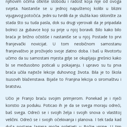
njihovim očima otkriše slobodu i radost koja nije od ovoga
svijeta. Nastaniše se u jednoj napuštenoj kolibi u blizini
vijugavog potočića. Jedni su tvrdili da je služila kao sklonište za
stada što su tuda pasla, dok su drugi vjerovali da je pripadala
bolnici za gubavce koji su prije u njoj boravili. Bilo kako bilo
braća je brižno očistiše i nastaniše se u njoj. Postade to prvi
franjevački novicijat. U tom neobičnom samostanu
franjevaštvo je proživjelo svoje zlatno doba. I baš u Rivotortu
učimo da su samostani mjesta gdje se okupljaju grešnici kako
bi se međusobno poticali u pokajanju. I upravo su tu prva
braća učila najteže lekcije duhovnog života. Bila je to škola
Isusovih blaženstava. Bijaše to Franjina lekcija o siromaštvu i
bratstvu.
Učio je Franjo braću svojim primjerom. Ponekad je i riječi
koristio za poduku. Poticao ih je da se svega moraju odreći,
baš svega. Odreći se i svojih želja i svojih snova o vlastitoj
veličini. Odreći se i svojih očekivanja i planova. I tek tada kad
duša postane lagana može poletjeti u Božje visine. U tim