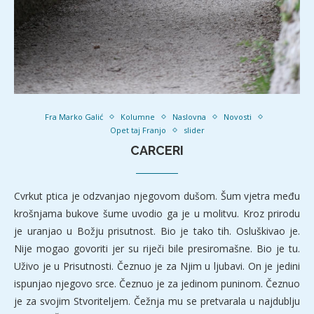
Fra Marko Galić
Kolumne
Naslovna
Novosti
Opet taj Franjo
slider
CARCERI
Cvrkut ptica je odzvanjao njegovom dušom. Šum vjetra među
krošnjama bukove šume uvodio ga je u molitvu. Kroz prirodu
je uranjao u Božju prisutnost. Bio je tako tih. Osluškivao je.
Nije mogao govoriti jer su riječi bile presiromašne. Bio je tu.
Uživo je u Prisutnosti. Čeznuo je za Njim u ljubavi. On je jedini
ispunjao njegovo srce. Čeznuo je za jedinom puninom. Čeznuo
je za svojim Stvoriteljem. Čežnja mu se pretvarala u najdublju