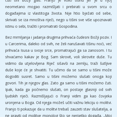
čuti tihi Božji glas. Franjo je volio tišinu jer je u njoj
neometano mogao razmišljati i prebirati u svom srcu o
događajima iz vlastitoga života. Nije htio bježati od sebe,
skrivati se iza mnoštva riječi, nego u tišini sve više upoznavati
istinu o sebi, tražiti i promatrati Gospodina.
Bez mrmljanja i jadanja drugima prihvaća čudesni Božji poziv. I
u Carcerima, daleko od svih, ne želi narušavati tišinu noći, već
prihvaća Isusa u svoje srce, promatrajući ga sa zanosom. I tu
shvaćamo kakav je Bog. Sam skrovit, voli skrovite duše. Tu
vidimo da utjelovljena Riječ sišavši na zemlju, traži šutljive
duše koje će je shvatiti. Tu učimo da se samo u tišini može
dogoditi susret. Samo u tišini možemo slušati onoga koji
govori. Tih je njegov glas. Zato ga samo u tišini možemo čuti.
Ipak, kada ga počnemo slušati, on postaje glasniji od svih
ljudskih riječi. Razmišljajući o Franji vidim ga kao čovjeka
uronjena u Boga. Od njega možeš učiti važnu lekciju o molitvi.
Franjo ti pokazuje da u molitvi trebaš zauzeti stav slušatelja, a
ne praviti od molitve monolog što se nerijetko događa. „Moj