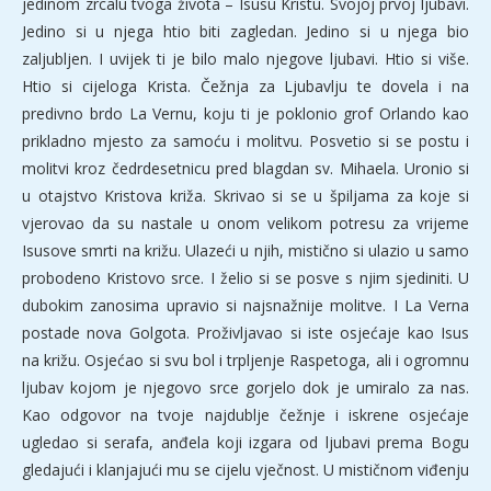
jedinom zrcalu tvoga života – Isusu Kristu. Svojoj prvoj ljubavi.
Jedino si u njega htio biti zagledan. Jedino si u njega bio
zaljubljen. I uvijek ti je bilo malo njegove ljubavi. Htio si više.
Htio si cijeloga Krista. Čežnja za Ljubavlju te dovela i na
predivno brdo La Vernu, koju ti je poklonio grof Orlando kao
prikladno mjesto za samoću i molitvu. Posvetio si se postu i
molitvi kroz čedrdesetnicu pred blagdan sv. Mihaela. Uronio si
u otajstvo Kristova križa. Skrivao si se u špiljama za koje si
vjerovao da su nastale u onom velikom potresu za vrijeme
Isusove smrti na križu. Ulazeći u njih, mistično si ulazio u samo
probodeno Kristovo srce. I želio si se posve s njim sjediniti. U
dubokim zanosima upravio si najsnažnije molitve. I La Verna
postade nova Golgota. Proživljavao si iste osjećaje kao Isus
na križu. Osjećao si svu bol i trpljenje Raspetoga, ali i ogromnu
ljubav kojom je njegovo srce gorjelo dok je umiralo za nas.
Kao odgovor na tvoje najdublje čežnje i iskrene osjećaje
ugledao si serafa, anđela koji izgara od ljubavi prema Bogu
gledajući i klanjajući mu se cijelu vječnost. U mističnom viđenju