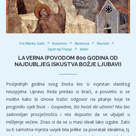
Fra Marko Galić
Kolumne
Naslovna
Novosti
Opet taj Franjo
slider
LA VERNA (POVODOM 800 GODINA OD
NAJDUBLJEG ISKUSTVA BOŽJE LJUBAVI)
Posljednjih godina svog života bio si svjestan vlastitog
neuspjeha. Upravu Reda predao si braći, a posvetio si se
molitvi kako bi iznova tražio odgovor na pitanje koje te
progonilo cijeli život –
Gospodine, što hoćeš da učinim?
Nisi bio
zadovoljan prosječnošću i nisi dopustio da se uljuljaš u
mišljenje većine. Znao si da se u masi ideali lako izgube. Zato
su ti samotna mjesta uvijek bila prilike za povratak idealima, tj.