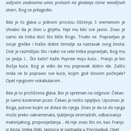
vidljivim znakovima umio prelaziti na gledanje istine nevidljivih
stvari
, Bog se prilagodio.
Bila je to glava u jednom procesu čišćenja. S vremenom je
shvatio da je živio u grijehu. Nije mu bilo sve jasno. Znao je
samo da treba doći što bliže Bogu. Trudio se. Popravljao je
svoje greške i tražio dobre temelje za nastavak svog života.
Dok je razmišljao što i kako na sebi treba popravljati, Bog mu
se javlja. I… Što kaže? Kaže:
Popravi moju kuću…
Franjo je bio
Božja kuća. Bog je vidio da mu popravak dobro ide. Zašto
onda ne bi popravio sve kuće, kojim god slovom počinjale?
Opet njegovim vokabularom…
Bila je to pročišćena glava. Bio je spreman na odgovor. Čekao
je samo konkretan poziv. Čekao je nešto opipljivo. Upoznao je
Boga, putove kojim se dolazi do njega. Znao je da se do njega
može preko sakramenata, ljubljenja siromašnih, odbacivanja
materijalnog, propovijedanja… Ali nije znao što on, kao Franjo
iz Asiza, treba činiti. Jasnoća je nastupila u Porcijunkuli. Opet