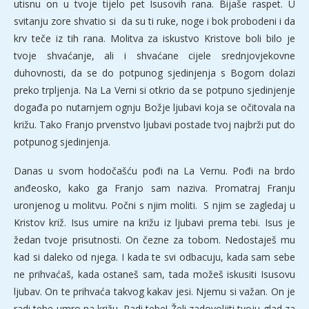
utisnu on u tvoje tijelo pet Isusovih rana. Bijaše raspet. U
svitanju zore shvatio si da su ti ruke, noge i bok probodeni i da
krv teče iz tih rana. Molitva za iskustvo Kristove boli bilo je
tvoje shvaćanje, ali i shvaćane cijele srednjovjekovne
duhovnosti, da se do potpunog sjedinjenja s Bogom dolazi
preko trpljenja. Na La Verni si otkrio da se potpuno sjedinjenje
događa po nutarnjem ognju Božje ljubavi koja se očitovala na
križu. Tako Franjo prvenstvo ljubavi postade tvoj najbrži put do
potpunog sjedinjenja.
Danas u svom hodočašću pođi na La Vernu. Pođi na brdo
anđeosko, kako ga Franjo sam naziva. Promatraj Franju
uronjenog u molitvu. Počni s njim moliti. S njim se zagledaj u
Kristov križ. Isus umire na križu iz ljubavi prema tebi. Isus je
žedan tvoje prisutnosti. On čezne za tobom. Nedostaješ mu
kad si daleko od njega. I kada te svi odbacuju, kada sam sebe
ne prihvaćaš, kada ostaneš sam, tada možeš iskusiti Isusovu
ljubav. On te prihvaća takvog kakav jesi. Njemu si važan. On je
radi tebe umro na križu. Radi tebe! Želi zadovoljiti tvoju glad za