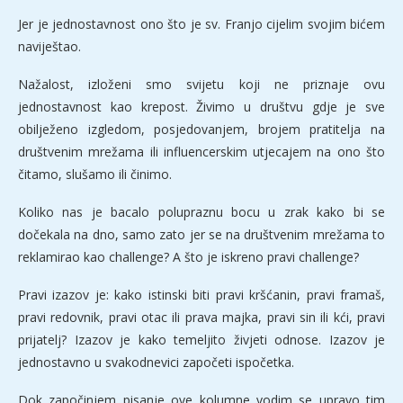
Jer je jednostavnost ono što je sv. Franjo cijelim svojim bićem
naviještao.
Nažalost, izloženi smo svijetu koji ne priznaje ovu
jednostavnost kao krepost. Živimo u društvu gdje je sve
obilježeno izgledom, posjedovanjem, brojem pratitelja na
društvenim mrežama ili influencerskim utjecajem na ono što
čitamo, slušamo ili činimo.
Koliko nas je bacalo polupraznu bocu u zrak kako bi se
dočekala na dno, samo zato jer se na društvenim mrežama to
reklamirao kao challenge? A što je iskreno pravi challenge?
Pravi izazov je: kako istinski biti pravi kršćanin, pravi framaš,
pravi redovnik, pravi otac ili prava majka, pravi sin ili kći, pravi
prijatelj? Izazov je kako temeljito živjeti odnose. Izazov je
jednostavno u svakodnevici započeti ispočetka.
Dok započinjem pisanje ove kolumne vodim se upravo tim