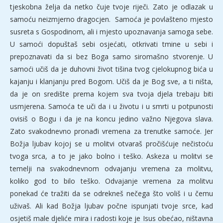
tjeskobna želja da netko čuje tvoje riječi. Zato je odlazak u
samoću neizmjerno dragocjen. Samoća je povlašteno mjesto
susreta s Gospodinom, ali i mjesto upoznavanja samoga sebe.
U samoći dopuštaš sebi osjećati, otkrivati tmine u sebi i
prepoznavati da si bez Boga samo siromašno stvorenje. U
samoći učiš da je duhovni život tišina tvog cjelokupnog bića u
kajanju i klanjanju pred Bogom. Učiš da je Bog sve, a ti ništa,
da je on središte prema kojem sva tvoja djela trebaju biti
usmjerena. Samoća te uči da i u životu i u smrti u potpunosti
ovisiš o Bogu i da je na koncu jedino važno Njegova slava.
Zato svakodnevno pronađi vremena za trenutke samoće. Jer
Božja ljubav kojoj se u molitvi otvaraš pročišćuje nečistoću
tvoga srca, a to je jako bolno i teško. Askeza u molitvi se
temelji na svakodnevnom odvajanju vremena za molitvu,
koliko god to bilo teško. Odvajanje vremena za molitvu
ponekad će tražiti da se odrekneš nečega što voliš i u čemu
uživaš. Ali kad Božja ljubav počne ispunjati tvoje srce, kad
osjetiš male djeliće mira i radosti koje je Isus obećao, ništavna