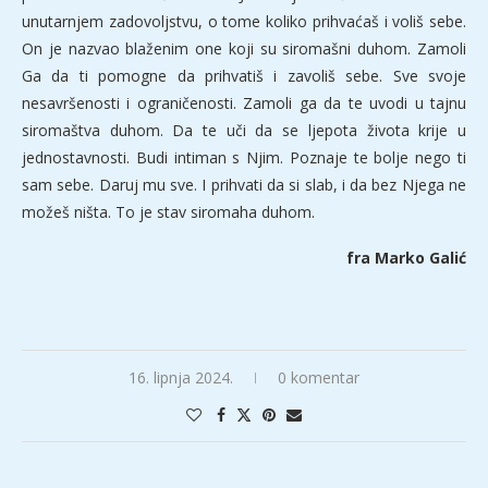
unutarnjem zadovoljstvu, o tome koliko prihvaćaš i voliš sebe.
On je nazvao blaženim one koji su siromašni duhom. Zamoli
Ga da ti pomogne da prihvatiš i zavoliš sebe. Sve svoje
nesavršenosti i ograničenosti. Zamoli ga da te uvodi u tajnu
siromaštva duhom. Da te uči da se ljepota života krije u
jednostavnosti. Budi intiman s Njim. Poznaje te bolje nego ti
sam sebe. Daruj mu sve. I prihvati da si slab, i da bez Njega ne
možeš ništa. To je stav siromaha duhom.
fra Marko Galić
16. lipnja 2024.
0 komentar