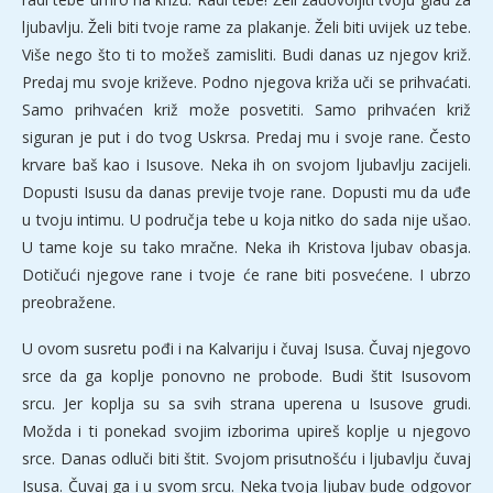
ljubavlju. Želi biti tvoje rame za plakanje. Želi biti uvijek uz tebe.
Više nego što ti to možeš zamisliti. Budi danas uz njegov križ.
Predaj mu svoje križeve. Podno njegova križa uči se prihvaćati.
Samo prihvaćen križ može posvetiti. Samo prihvaćen križ
siguran je put i do tvog Uskrsa. Predaj mu i svoje rane. Često
krvare baš kao i Isusove. Neka ih on svojom ljubavlju zacijeli.
Dopusti Isusu da danas previje tvoje rane. Dopusti mu da uđe
u tvoju intimu. U područja tebe u koja nitko do sada nije ušao.
U tame koje su tako mračne. Neka ih Kristova ljubav obasja.
Dotičući njegove rane i tvoje će rane biti posvećene. I ubrzo
preobražene.
U ovom susretu pođi i na Kalvariju i čuvaj Isusa. Čuvaj njegovo
srce da ga koplje ponovno ne probode. Budi štit Isusovom
srcu. Jer koplja su sa svih strana uperena u Isusove grudi.
Možda i ti ponekad svojim izborima upireš koplje u njegovo
srce. Danas odluči biti štit. Svojom prisutnošću i ljubavlju čuvaj
Isusa. Čuvaj ga i u svom srcu. Neka tvoja ljubav bude odgovor