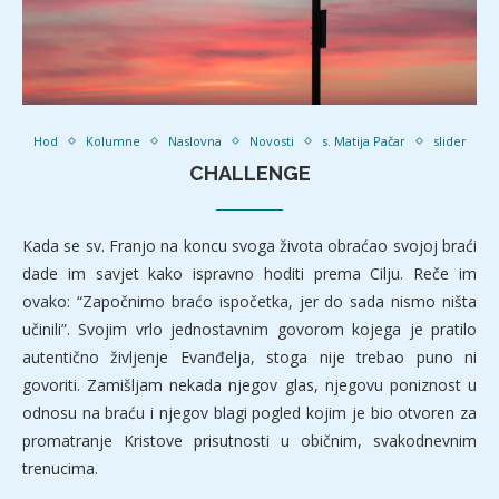
Hod
Kolumne
Naslovna
Novosti
s. Matija Pačar
slider
CHALLENGE
Kada se sv. Franjo na koncu svoga života obraćao svojoj braći
dade im savjet kako ispravno hoditi prema Cilju. Reče im
ovako: “Započnimo braćo ispočetka, jer do sada nismo ništa
učinili”. Svojim vrlo jednostavnim govorom kojega je pratilo
autentično življenje Evanđelja, stoga nije trebao puno ni
govoriti. Zamišljam nekada njegov glas, njegovu poniznost u
odnosu na braću i njegov blagi pogled kojim je bio otvoren za
promatranje Kristove prisutnosti u običnim, svakodnevnim
trenucima.