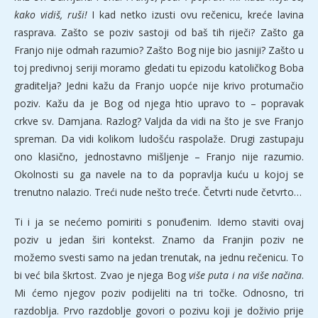
kako vidiš, ruši!
I kad netko izusti ovu rečenicu, kreće lavina
rasprava. Zašto se poziv sastoji od baš tih riječi? Zašto ga
Franjo nije odmah razumio? Zašto Bog nije bio jasniji? Zašto u
toj predivnoj seriji moramo gledati tu epizodu katoličkog Boba
graditelja? Jedni kažu da Franjo uopće nije krivo protumačio
poziv. Kažu da je Bog od njega htio upravo to – popravak
crkve sv. Damjana. Razlog? Valjda da vidi na što je sve Franjo
spreman. Da vidi kolikom ludošću raspolaže. Drugi zastupaju
ono klasično, jednostavno mišljenje – Franjo nije razumio.
Okolnosti su ga navele na to da popravlja kuću u kojoj se
trenutno nalazio. Treći nude nešto treće. Četvrti nude četvrto…
Ti i ja se nećemo pomiriti s ponuđenim. Idemo staviti ovaj
poziv u jedan širi kontekst. Znamo da Franjin poziv ne
možemo svesti samo na jedan trenutak, na jednu rečenicu. To
bi već bila škrtost. Zvao je njega Bog
više puta i na više načina
.
Mi ćemo njegov poziv podijeliti na tri točke. Odnosno, tri
razdoblja. Prvo razdoblje govori o pozivu koji je doživio prije