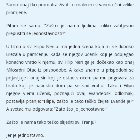
Samo onaj tko promatra život u malenim stvarima čini velike
promjene.
Pitam se samo: “Zašto je nama ljudima toliko zahtjevno
prepustiti se jednostavnosti?”
U filmu o sv. Filipu Neriju ima jedna scena koja mi se duboko
urezala u pamćenje. Kada se njegov učenik koji je odbjegao
konačno vratio k njemu, sv. Filip Neri ga je dočekao kao onaj
Milosrdni Otac iz prispodobe. A kako znamo u prispodobi se
pojavljuje i onaj sin koji je ostao s ocem pa mu prigovara za
brata koji je napustio dom pa se sad vratio. Tako i Filipu
njegov vjerni učenik, poznajući ovaj evanđeoski odlomak,
postavlja pitanje: “Filipe, zašto je tako teško živjeti Evanđelje?”
A svetac mu odgovara: “Zato što je jednostavno!”
Zašto je nama tako teško slijediti sv. Franju?
Jer je jednostavno.